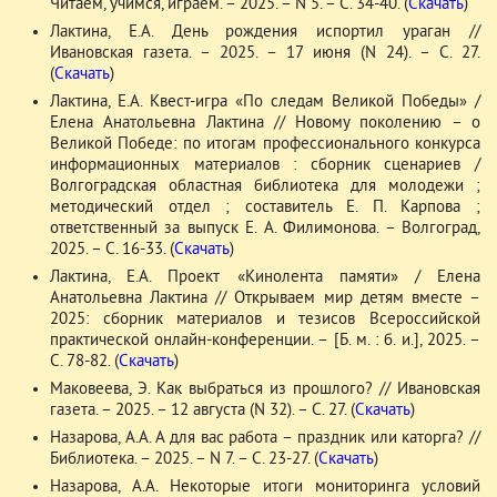
Читаем, учимся, играем. – 2025. – N 5. – С. 34-40. (
Скачать
)
Лактина, Е.А. День рождения испортил ураган //
Ивановская газета. – 2025. – 17 июня (N 24). – С. 27.
(
Скачать
)
Лактина, Е.А. Квест-игра «По следам Великой Победы» /
Елена Анатольевна Лактина // Новому поколению – о
Великой Победе: по итогам профессионального конкурса
информационных материалов : сборник сценариев /
Волгоградская областная библиотека для молодежи ;
методический отдел ; составитель Е. П. Карпова ;
ответственный за выпуск Е. А. Филимонова. – Волгоград,
2025. – С. 16-33. (
Скачать
)
Лактина, Е.А. Проект «Кинолента памяти» / Елена
Анатольевна Лактина // Открываем мир детям вместе –
2025: сборник материалов и тезисов Всероссийской
практической онлайн-конференции. – [Б. м. : б. и.], 2025. –
С. 78-82. (
Скачать
)
Маковеева, Э. Как выбраться из прошлого? // Ивановская
газета. – 2025. – 12 августа (N 32). – С. 27. (
Скачать
)
Назарова, А.А. А для вас работа – праздник или каторга? //
Библиотека. – 2025. – N 7. – С. 23-27. (
Скачать
)
Назарова, А.А. Некоторые итоги мониторинга условий