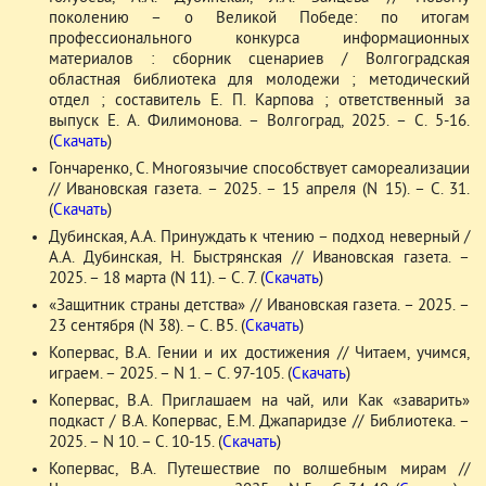
поколению – о Великой Победе: по итогам
профессионального конкурса информационных
материалов : сборник сценариев / Волгоградская
областная библиотека для молодежи ; методический
отдел ; составитель Е. П. Карпова ; ответственный за
выпуск Е. А. Филимонова. – Волгоград, 2025. – С. 5-16.
(
Скачать
)
Гончаренко, С. Многоязычие способствует самореализации
// Ивановская газета. – 2025. – 15 апреля (N 15). – С. 31.
(
Скачать
)
Дубинская, А.А. Принуждать к чтению – подход неверный /
А.А. Дубинская, Н. Быстрянская // Ивановская газета. –
2025. – 18 марта (N 11). – С. 7. (
Скачать
)
«Защитник страны детства» // Ивановская газета. – 2025. –
23 сентября (N 38). – С. В5. (
Скачать
)
Копервас, В.А. Гении и их достижения // Читаем, учимся,
играем. – 2025. – N 1. – С. 97-105. (
Скачать
)
Копервас, В.А. Приглашаем на чай, или Как «заварить»
подкаст / В.А. Копервас, Е.М. Джапаридзе // Библиотека. –
2025. – N 10. – С. 10-15. (
Скачать
)
Копервас, В.А. Путешествие по волшебным мирам //