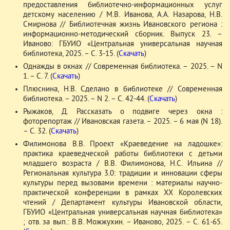
предоставления библиотечно-информационных услуг
детскому населению / М.В. Иванова, А.А. Назарова, Н.В.
Смирнова // Библиотечная жизнь Ивановского региона :
информационно-методический сборник. Выпуск 23. –
Иваново: ГБУИО «Центральная универсальная научная
библиотека, 2025. – С. 3-15. (
Скачать
)
Однажды в окнах // Современная библиотека. – 2025. – N
1. – С. 7. (
Скачать
)
Плюснина, Н.В. Сделано в библиотеке // Современная
библиотека. – 2025. – N 2. – С. 42-44. (
Скачать
)
Рыжаков, Д. Рассказать о подвиге через окна :
фоторепортаж // Ивановская газета. – 2025. – 6 мая (N 18).
– С. 32. (
Скачать
)
Филимонова В.В. Проект «Краеведение на ладошке»:
практика краеведческой работы библиотеки с детьми
младшего возраста / В.В. Филимонова, Н.С. Ильина //
Региональная культура 3.0: традиции и инновации сферы
культуры перед вызовами времени : материалы научно-
практической конференции в рамках ХХ Королевских
чтений / Департамент культуры Ивановской области,
ГБУИО «Центральная универсальная научная библиотека»
; отв. за вып.: В.В. Можжухин. – Иваново, 2025. – С. 61-65.