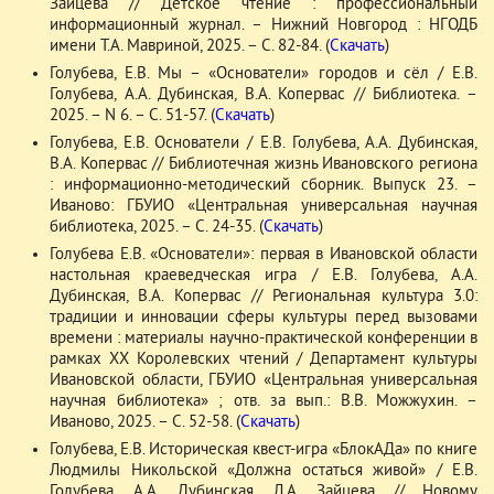
Зайцева // Детское чтение : профессиональный
информационный журнал. – Нижний Новгород : НГОДБ
имени Т.А. Мавриной, 2025. – С. 82-84. (
Скачать
)
Голубева, Е.В. Мы – «Основатели» городов и сёл / Е.В.
Голубева, А.А. Дубинская, В.А. Копервас // Библиотека. –
2025. – N 6. – С. 51-57. (
Скачать
)
Голубева, Е.В. Основатели / Е.В. Голубева, А.А. Дубинская,
В.А. Копервас // Библиотечная жизнь Ивановского региона
: информационно-методический сборник. Выпуск 23. –
Иваново: ГБУИО «Центральная универсальная научная
библиотека, 2025. – С. 24-35. (
Скачать
)
Голубева Е.В. «Основатели»: первая в Ивановской области
настольная краеведческая игра / Е.В. Голубева, А.А.
Дубинская, В.А. Копервас // Региональная культура 3.0:
традиции и инновации сферы культуры перед вызовами
времени : материалы научно-практической конференции в
рамках ХХ Королевских чтений / Департамент культуры
Ивановской области, ГБУИО «Центральная универсальная
научная библиотека» ; отв. за вып.: В.В. Можжухин. –
Иваново, 2025. – С. 52-58. (
Скачать
)
Голубева, Е.В. Историческая квест-игра «БлокАДа» по книге
Людмилы Никольской «Должна остаться живой» / Е.В.
Голубева, А.А. Дубинская, Л.А. Зайцева // Новому