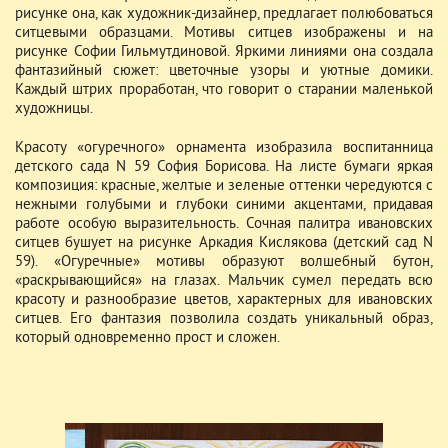
рисунке она, как художник-дизайнер, предлагает полюбоваться
ситцевыми образцами. Мотивы ситцев изображены и на
рисунке Софии Гильмутдиновой. Яркими линиями она создала
фантазийный сюжет: цветочные узоры и уютные домики.
Каждый штрих проработан, что говорит о старании маленькой
художницы.
Красоту «огуречного» орнамента изобразила воспитанница
детского сада N 59 София Борисова. На листе бумаги яркая
композиция: красные, желтые и зеленые оттенки чередуются с
нежными голубыми и глубоки синими акцентами, придавая
работе особую выразительность. Сочная палитра ивановских
ситцев бушует на рисунке Аркадия Кислякова (детский сад N
59). «Огуречные» мотивы образуют волшебный бутон,
«раскрывающийся» на глазах. Мальчик сумел передать всю
красоту и разнообразие цветов, характерных для ивановских
ситцев. Его фантазия позволила создать уникальный образ,
который одновременно прост и сложен.