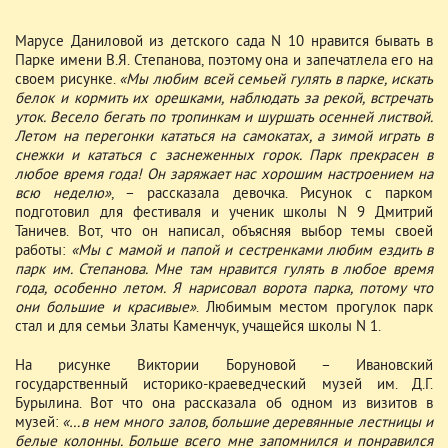
Марусе Даниловой из детского сада N 10 нравится бывать в
Парке имени В.Я. Степанова, поэтому она и запечатлела его на
своем рисунке.
«Мы любим всей семьей гулять в парке, искать
белок и кормить их орешками, наблюдать за рекой, встречать
уток. Весело бегать по тропинкам и шуршать осенней листвой.
Летом на перегонки кататься на самокатах, а зимой играть в
снежки и кататься с заснеженных горок. Парк прекрасен в
любое время года! Он заряжает нас хорошим настроением на
всю неделю»
, – рассказала девочка. Рисунок с парком
подготовил для фестиваля и ученик школы N 9 Дмитрий
Таничев. Вот, что он написал, объясняя выбор темы своей
работы:
«Мы с мамой и папой и сестренками любим ездить в
парк им. Степанова. Мне там нравится гулять в любое время
года, особенно летом. Я нарисовал ворота парка, потому что
они большие и красивые»
. Любимым местом прогулок парк
стал и для семьи Златы Каменчук, учащейся школы N 1.
На рисунке Виктории Боруновой – Ивановский
государственный историко-краеведческий музей им. Д.Г.
Бурылина. Вот что она рассказала об одном из визитов в
музей:
«…в нем много залов, большие деревянные лестницы и
белые колонны. Больше всего мне запомнился и понравился