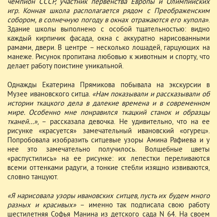
чемпион СССР, участник первенства Европы и Олимпийских
игр. Конная школа располагается рядом с Преображенским
собором, в солнечную погоду в окнах отражаются его купола»
.
Здание школы выполнено с особой тщательностью: видно
каждый кирпичик фасада, окна с аккуратно нарисованными
рамами, двери. В центре – несколько лошадей, гарцующих на
манеже. Рисунок пропитана любовью к животным и спорту, что
делает работу поистине уникальной.
Однажды Екатерина Прямикова побывала на экскурсии в
Музее ивановского ситца.
«Нам показывали и рассказывали об
истории ткацкого дела в далекие времена и в современном
мире. Особенно мне понравился ткацкий станок и образцы
тканей…»
, – рассказала девочка. Не удивительно, что на ее
рисунке «красуется» замечательный ивановский «огурец».
Попробовала изобразить ситцевые узоры Амина Рафиева и у
нее это замечательно получилось. Волшебные цветы
«распустились» на ее рисунке: их лепестки переливаются
всеми оттенками радуги, а тонкие стебли изящно извиваются,
словно танцуют.
«Я нарисовала узоры ивановских ситцев, пусть их будем много
разных и красивых»
– именно так подписала свою работу
шестилетняя Софья Манина из детского сада N 64. На своем