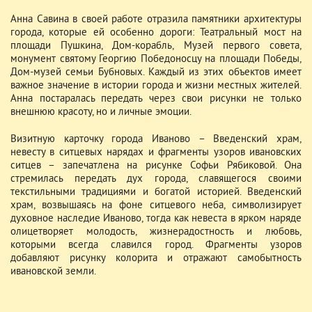
Анна Савина в своей работе отразила памятники архитектуры
города, которые ей особенно дороги: Театральный мост на
площади Пушкина, Дом-корабль, Музей первого совета,
монумент святому Георгию Победоносцу на площади Победы,
Дом-музей семьи Бубновых. Каждый из этих объектов имеет
важное значение в истории города и жизни местных жителей.
Анна постаралась передать через свои рисунки не только
внешнюю красоту, но и личные эмоции.
Визитную карточку города Иваново – Введенский храм,
невесту в ситцевых нарядах и фрагменты узоров ивановских
ситцев – запечатлена на рисунке Софьи Рябиковой. Она
стремилась передать дух города, славящегося своими
текстильными традициями и богатой историей. Введенский
храм, возвышаясь на фоне ситцевого неба, символизирует
духовное наследие Иваново, тогда как невеста в ярком наряде
олицетворяет молодость, жизнерадостность и любовь,
которыми всегда славился город. Фрагменты узоров
добавляют рисунку колорита и отражают самобытность
ивановской земли.