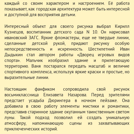
каждый со своим характером и настроением. Её работа
показывает, как городская архитектура может быть интересной
и доступной для восприятия детьми.
Интересный объект для своего рисунка выбрал Кирилл
Кузнецов, воспитанник детского сада N 10. Он нарисовал
ивановский ЗАГС. Яркие фломастеры, еще не твердые линии,
сделанные детской рукой, придают рисунку особую
непосредственность и искренность. Шестилетний Иван
Дыдыкин стал автором работы «Дворец игровых видов
спорта». Мальчик изобразил здание и прилегающую
территорию. Ваня постарался передать масштаб и величие
спортивного комплекса, используя яркие краски и простые, но
выразительные линии.
Настоящим фанфиком сопроводила свой рисунок
восьмиклассница Елизавета Назарова. Перед зрителями
предстает усадьба Дюрингера в ночном пейзаже. Она
добавила в свою работу элементы мистики и романтики,
представив старинное здание окутанным таинственным светом
луны. Такой подход позволил ей создать уникальную
атмосферу, напоминающую сцены из захватывающих
приключенческих историй.