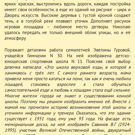
ярких красках, выстроились вдоль дороги, каждая постройка
имеет свои особенности, а еще из зданий на рисунке – цирк и
Дворец искусств. Высокие деревья с густой кроной создают
тень, а в голубой реке плавают уточки. Дополняет рисунок
игровая площадка – любимое место детворы. Николаю
удалось передать не только внешний облик улицы, но и её
атмосферу.
Поражает деталями работа семилетней Эвелины Гуровой,
учащейся Гимназии N 30. На ней изображена детско-
юношеская спортивная школа N 11. Поясняя свой выбор
девочка написала:
«Это школа верховой езды, в которой я
занимаюсь с трёх лет. С самого раннего возраста, мама
привела меня просто кататься на пони, так как я очень любила
лошадей, становясь взрослее я стала обучаться
самостоятельной езде и любовь к лошадям стала ещё сильнее.
Многие жители города не знают о существовании конной
школы. Поэтому мы решили изобразить именно её. Вместе с
мамой мы прочитали историю возникновения этой школы и
уточнили информацию у тренера. Оказалось, что это здание
существует с 1931 года, ему уже 93 года. На фасаде есть
мемориальная доска, на ней изображён Савинов В.Г (1924-
1995), участник Великой Отечественной войны, двукратный