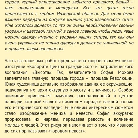
города, черный олицетворение забытого прошлого, белый –
цвет процветания и молодости. Все эти цвета тесно
пересекаются с гербом Ивановской области. Для меня было
важным передать на рисунке именно узор ивановского ситца.
Мне хотелось донести, то что он очень необыкновенен своими
узорами и цветовой гаммой, а самое главное, чтобы люди чаще
носили одежду именно с узорами наших ситцев, так как они
очень украшают не только одежду и делают ее уникальной, но
и придают шарм внешности»
.
Часть выставочных работ представлена творчеством учеников
изостудии «Колорит» Центра гражданского и патриотического
воспитания «Высота». Так, девятилетняя Софья Мохова
запечатлела главную площадь города – площадь Революции.
Юная художница детально изобразила здания, ее окружающие,
подчеркнув их архитектурную красоту и значимость. Особое
внимание привлекает памятник, расположенный в центре
площади, который является символом города и важной частью
его исторического наследия. Еще одним интересным сюжетом
стало изображение жениха и невесты. Софья аккуратно
прорисовала их наряды, передавая радость и волнение
молодых людей. Этот рисунок напоминает о том, что Иваново
до сих пор называют «городом невест».