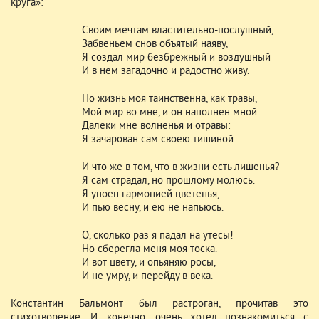
круга»:
Своим мечтам властительно-послушный,
Забвеньем снов объятый наяву,
Я создал мир безбрежный и воздушный
И в нем загадочно и радостно живу.
Но жизнь моя таинственна, как травы,
Мой мир во мне, и он наполнен мной.
Далеки мне волненья и отравы:
Я зачарован сам своею тишиной.
И что же в том, что в жизни есть лишенья?
Я сам страдал, но прошлому молюсь.
Я упоен гармонией цветенья,
И пью весну, и ею не напьюсь.
О, сколько раз я падал на утесы!
Но сберегла меня моя тоска.
И вот цвету, и опьяняю росы,
И не умру, и перейду в века.
Константин Бальмонт был растроган, прочитав это
стихотворение. И, конечно, очень хотел познакомиться с