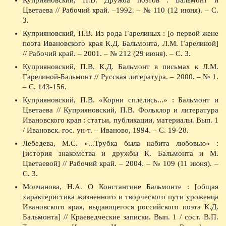
Куприяновский, П.В. Дружба поэтов : Бальмонт и
Цветаева // Рабочий край. –1992. – № 110 (12 июня). – С.
3.
Куприяновский, П.В. Из рода Гарелиных : [о первой жене
поэта Ивановского края К.Д. Бальмонта, Л.М. Гарелиной]
// Рабочий край. – 2001. – № 212 (29 июня). – С. 3.
Куприяновский, П.В. К.Д. Бальмонт в письмах к Л.М.
Гарелиной-Бальмонт // Русская литература. – 2000. – № 1.
– С. 143-156.
Куприяновский, П.В. «Корни сплелись...» : Бальмонт и
Цветаева // Куприяновский, П.В. Фольклор и литература
Ивановского края : статьи, публикации, материалы. Вып. 1
/ Ивановск. гос. ун-т. – Иваново, 1994. – С. 19-28.
Лебедева, М.С. «...Трубка была набита любовью» :
[история знакомства и дружбы К. Бальмонта и М.
Цветаевой] // Рабочий край. – 2004. – № 109 (11 июня). –
С. 3.
Молчанова, Н.А. О Константине Бальмонте : [общая
характеристика жизненного и творческого пути уроженца
Ивановского края, выдающегося российского поэта К.Д.
Бальмонта] // Краеведческие записки. Вып. 1 / сост. В.П.