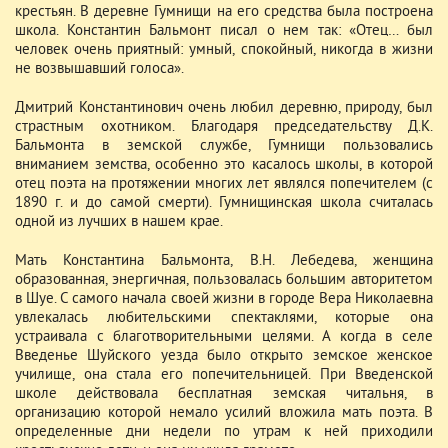
крестьян. В деревне Гумнищи на его средства была построена
школа. Константин Бальмонт писал о нем так: «Отец… был
человек очень приятный: умный, спокойный, никогда в жизни
не возвышавший голоса».
Дмитрий Константинович очень любил деревню, природу, был
страстным охотником. Благодаря председательству Д.К.
Бальмонта в земской службе, Гумнищи пользовались
вниманием земства, особенно это касалось школы, в которой
отец поэта на протяжении многих лет являлся попечителем (с
1890 г. и до самой смерти). Гумнищинская школа считалась
одной из лучших в нашем крае.
Мать Константина Бальмонта, В.Н. Лебедева, женщина
образованная, энергичная, пользовалась большим авторитетом
в Шуе. С самого начала своей жизни в городе Вера Николаевна
увлекалась любительскими спектаклями, которые она
устраивала с благотворительными целями. А когда в селе
Введенье Шуйского уезда было открыто земское женское
училище, она стала его попечительницей. При Введенской
школе действовала бесплатная земская читальня, в
организацию которой немало усилий вложила мать поэта. В
определенные дни недели по утрам к ней приходили