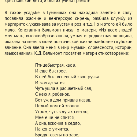
крестьянские дети, и она их учила грамоте.
В тихой усадьбе в Гумнищах она находила занятия в саду:
посадила жасмин и венгерскую сирень, разбила клумбу из
маргариток, ухаживала за кустами роз и т.д. Но и этого ей было
мало. Константин Бальмонт писал о матери: «Из всех людей
моя мать, высокообразованная, умная и редкостная женщина,
оказала на меня в моей поэтической жизни наиболее глубокое
влияние. Она ввела меня в мир музыки, словесности, истории,
языкознания». К.Д. Бальмонт посвятил матери стихотворение:
Птицебыстрая, как я,
И еще быстрее.
В ней был вспевный звон ручья
И всегда затея.
Чуть ушла в расцветный сад,
С нею я, ребенок,
Вот уж в дом пришла назад,
Целый дом ей звонок
Утром, чуть в лугах светло,
Мне еще не спится,
А она, вскочив в седло,
На коне умчится.
Бродят светы по заре,