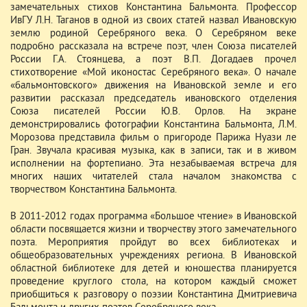
замечательных стихов Константина Бальмонта. Профессор
ИвГУ Л.Н. Таганов в одной из своих статей назвал Ивановскую
землю родиной Серебряного века. О Серебряном веке
подробно рассказала на встрече поэт, член Союза писателей
России Г.А. Стоянцева, а поэт В.П. Догадаев прочел
стихотворение «Мой иконостас Серебряного века». О начале
«бальмонтовского» движения на Ивановской земле и его
развитии рассказал председатель ивановского отделения
Союза писателей России Ю.В. Орлов. На экране
демонстрировались фотографии Константина Бальмонта, Л.М.
Морозова представила фильм о пригороде Парижа Нуази ле
Гран. Звучала красивая музыка, как в записи, так и в живом
исполнении на фортепиано. Эта незабываемая встреча для
многих наших читателей стала началом знакомства с
творчеством Константина Бальмонта.
В 2011-2012 годах программа «Большое чтение» в Ивановской
области посвящается жизни и творчеству этого замечательного
поэта. Мероприятия пройдут во всех библиотеках и
общеобразовательных учреждениях региона. В Ивановской
областной библиотеке для детей и юношества планируется
проведение круглого стола, на котором каждый сможет
приобщиться к разговору о поэзии Константина Дмитриевича