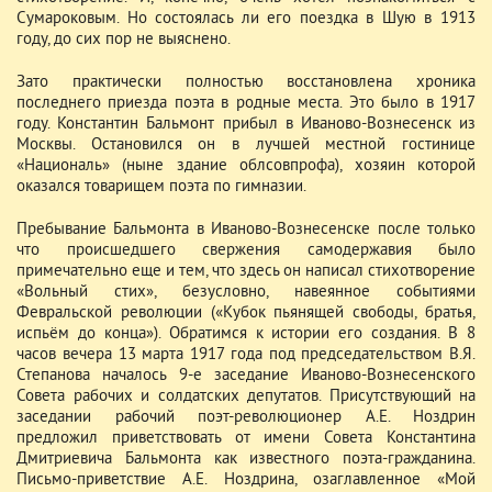
Сумароковым. Но состоялась ли его поездка в Шую в 1913
году, до сих пор не выяснено.
Зато практически полностью восстановлена хроника
последнего приезда поэта в родные места. Это было в 1917
году. Константин Бальмонт прибыл в Иваново-Вознесенск из
Москвы. Остановился он в лучшей местной гостинице
«Националь» (ныне здание облсовпрофа), хозяин которой
оказался товарищем поэта по гимназии.
Пребывание Бальмонта в Иваново-Вознесенске после только
что происшедшего свержения самодержавия было
примечательно еще и тем, что здесь он написал стихотворение
«Вольный стих», безусловно, навеянное событиями
Февральской революции («Кубок пьянящей свободы, братья,
испьём до конца»). Обратимся к истории его создания. В 8
часов вечера 13 марта 1917 года под председательством В.Я.
Степанова началось 9-е заседание Иваново-Вознесенского
Совета рабочих и солдатских депутатов. Присутствующий на
заседании рабочий поэт-революционер А.Е. Ноздрин
предложил приветствовать от имени Совета Константина
Дмитриевича Бальмонта как известного поэта-гражданина.
Письмо-приветствие А.Е. Ноздрина, озаглавленное «Мой