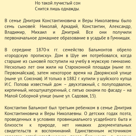
Но такой лучистый сон
Снится лишь однажды.
В семье Дмитрия Константиновича и Веры Николаевны было
семь сыновей: Николай, Аркадий, Константин, Александр,
Владимир, Михаил и Дмитрий. Все они получили
первоначальное домашнее образование в усадьбе в Гумнищах.
В середине 1870-х гг. семейство Бальмонтов обрело
«городскую прописку». Дом в Шуе им потребовался, когда
старшие из сыновей поступили на учебу в мужскую гимназию.
Несколько лет они жили на Староконной площади (ныне пл.
Первомайская), затем некоторое время на Дворянской улице
(ныне ул. Союзная). И только в 1882 г. купили у шуйского купца
И.С. Попова известный дом – двухэтажный, с полуподвалом,
кирпичный, неоштукатуренный, с пятью окнами по фасаду – на
Малой Соборной улице (ныне ул. Садовая, 15).
Константин Бальмонт был третьим ребенком в семье Дмитрия
Константиновича и Веры Николаевны. О детских годах поэта,
проведенных в условиях провинциального усадебного быта и
близости к природе, нет никаких документальных
свидетельств и воспоминаний. Единственным источником