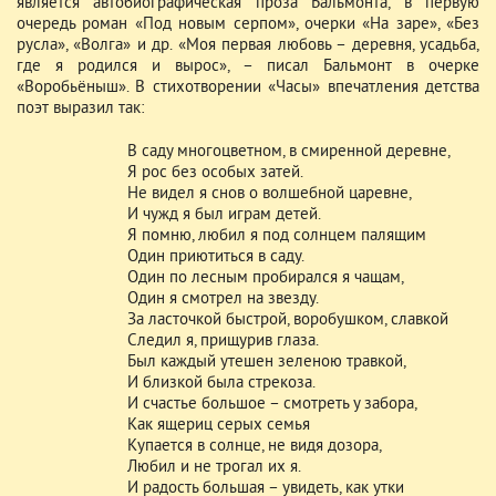
является автобиографическая проза Бальмонта, в первую
очередь роман «Под новым серпом», очерки «На заре», «Без
русла», «Волга» и др. «Моя первая любовь – деревня, усадьба,
где я родился и вырос», – писал Бальмонт в очерке
«Воробьёныш». В стихотворении «Часы» впечатления детства
поэт выразил так:
В саду многоцветном, в смиренной деревне,
Я рос без особых затей.
Не видел я снов о волшебной царевне,
И чужд я был играм детей.
Я помню, любил я под солнцем палящим
Один приютиться в саду.
Один по лесным пробирался я чащам,
Один я смотрел на звезду.
За ласточкой быстрой, воробушком, славкой
Следил я, прищурив глаза.
Был каждый утешен зеленою травкой,
И близкой была стрекоза.
И счастье большое – смотреть у забора,
Как ящериц серых семья
Купается в солнце, не видя дозора,
Любил и не трогал их я.
И радость большая – увидеть, как утки