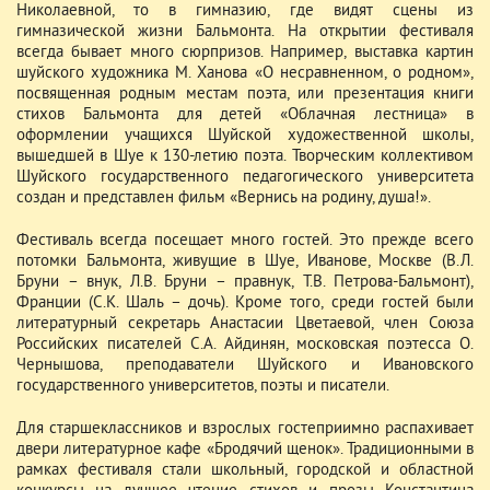
Николаевной, то в гимназию, где видят сцены из
гимназической жизни Бальмонта. На открытии фестиваля
всегда бывает много сюрпризов. Например, выставка картин
шуйского художника М. Ханова «О несравненном, о родном»,
посвященная родным местам поэта, или презентация книги
стихов Бальмонта для детей «Облачная лестница» в
оформлении учащихся Шуйской художественной школы,
вышедшей в Шуе к 130-летию поэта. Творческим коллективом
Шуйского государственного педагогического университета
создан и представлен фильм «Вернись на родину, душа!».
Фестиваль всегда посещает много гостей. Это прежде всего
потомки Бальмонта, живущие в Шуе, Иванове, Москве (В.Л.
Бруни – внук, Л.В. Бруни – правнук, Т.В. Петрова-Бальмонт),
Франции (С.К. Шаль – дочь). Кроме того, среди гостей были
литературный секретарь Анастасии Цветаевой, член Союза
Российских писателей С.А. Айдинян, московская поэтесса О.
Чернышова, преподаватели Шуйского и Ивановского
государственного университетов, поэты и писатели.
Для старшеклассников и взрослых гостеприимно распахивает
двери литературное кафе «Бродячий щенок». Традиционными в
рамках фестиваля стали школьный, городской и областной