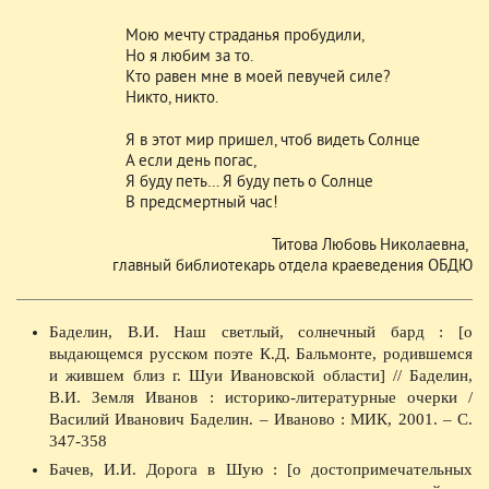
Мою мечту страданья пробудили,
Но я любим за то.
Кто равен мне в моей певучей силе?
Никто, никто.
Я в этот мир пришел, чтоб видеть Солнце
А если день погас,
Я буду петь… Я буду петь о Солнце
В предсмертный час!
Титова Любовь Николаевна,
главный библиотекарь отдела краеведения ОБДЮ
Баделин, В.И. Наш светлый, солнечный бард : [о
выдающемся русском поэте К.Д. Бальмонте, родившемся
и жившем близ г. Шуи Ивановской области] // Баделин,
В.И. Земля Иванов : историко-литературные очерки /
Василий Иванович Баделин. – Иваново : МИК, 2001. – С.
347-358
Бачев, И.И. Дорога в Шую : [о достопримечательных