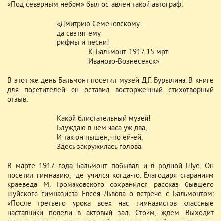
«Под северным небом» был оставлен такой автограф:
«Дмитрию Семеновскому –
да светят ему
рифмы и песни!
К. Бальмонт. 1917. 15 мрт.
Иваново-Вознесенск»
В этот же день Бальмонт посетил музей Д.Г. Бурылина. В книге
для посетителей он оставил восторженный стихотворный
отзыв:
Какой блистательный музей!
Блуждаю в нем часа уж два,
И так он пышен, что ей-ей,
Здесь закружилась голова.
В марте 1917 года Бальмонт побывал и в родной Шуе. Он
посетил гимназию, где учился когда-то. Благодаря стараниям
краеведа М. Громаковского сохранился рассказ бывшего
шуйского гимназиста Евсея Львова о встрече с Бальмонтом:
«После третьего урока всех нас гимназистов классные
наставники повели в актовый зал. Стоим, ждем. Выходит