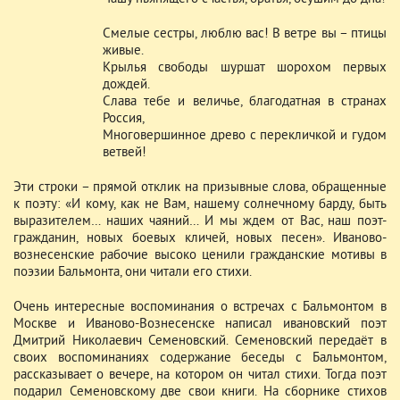
Смелые сестры, люблю вас! В ветре вы – птицы
живые.
Крылья свободы шуршат шорохом первых
дождей.
Слава тебе и величье, благодатная в странах
Россия,
Многовершинное древо с перекличкой и гудом
ветвей!
Эти строки – прямой отклик на призывные слова, обращенные
к поэту: «И кому, как не Вам, нашему солнечному барду, быть
выразителем… наших чаяний… И мы ждем от Вас, наш поэт-
гражданин, новых боевых кличей, новых песен». Иваново-
вознесенские рабочие высоко ценили гражданские мотивы в
поэзии Бальмонта, они читали его стихи.
Очень интересные воспоминания о встречах с Бальмонтом в
Москве и Иваново-Вознесенске написал ивановский поэт
Дмитрий Николаевич Семеновский. Семеновский передаёт в
своих воспоминаниях содержание беседы с Бальмонтом,
рассказывает о вечере, на котором он читал стихи. Тогда поэт
подарил Семеновскому две свои книги. На сборнике стихов