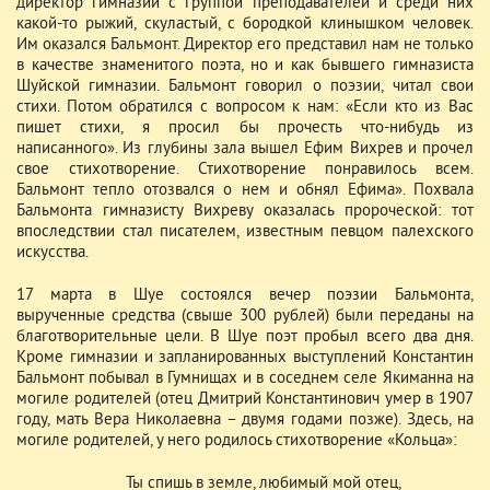
директор гимназии с группой преподавателей и среди них
какой-то рыжий, скуластый, с бородкой клинышком человек.
Им оказался Бальмонт. Директор его представил нам не только
в качестве знаменитого поэта, но и как бывшего гимназиста
Шуйской гимназии. Бальмонт говорил о поэзии, читал свои
стихи. Потом обратился с вопросом к нам: «Если кто из Вас
пишет стихи, я просил бы прочесть что-нибудь из
написанного». Из глубины зала вышел Ефим Вихрев и прочел
свое стихотворение. Стихотворение понравилось всем.
Бальмонт тепло отозвался о нем и обнял Ефима». Похвала
Бальмонта гимназисту Вихреву оказалась пророческой: тот
впоследствии стал писателем, известным певцом палехского
искусства.
17 марта в Шуе состоялся вечер поэзии Бальмонта,
вырученные средства (свыше 300 рублей) были переданы на
благотворительные цели. В Шуе поэт пробыл всего два дня.
Кроме гимназии и запланированных выступлений Константин
Бальмонт побывал в Гумнищах и в соседнем селе Якиманна на
могиле родителей (отец Дмитрий Константинович умер в 1907
году, мать Вера Николаевна – двумя годами позже). Здесь, на
могиле родителей, у него родилось стихотворение «Кольца»:
Ты спишь в земле, любимый мой отец,