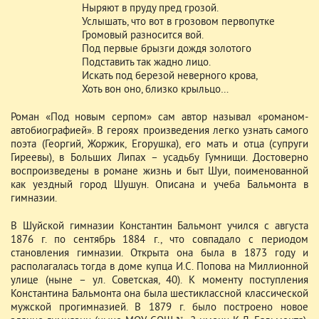
Ныряют в пруду пред грозой.
Услышать, что вот в грозовом первопутке
Громовый разносится вой.
Под первые брызги дождя золотого
Подставить так жадно лицо.
Искать под березой неверного крова,
Хоть вон оно, близко крыльцо…
Роман «Под новым серпом» сам автор называл «романом-
автобиографией». В героях произведения легко узнать самого
поэта (Георгий, Жоржик, Егорушка), его мать и отца (супруги
Гиреевы), в Больших Липах – усадьбу Гумнищи. Достоверно
воспроизведены в романе жизнь и быт Шуи, поименованной
как уездный город Шушун. Описана и учеба Бальмонта в
гимназии.
В Шуйской гимназии Константин Бальмонт учился с августа
1876 г. по сентябрь 1884 г., что совпадало с периодом
становления гимназии. Открыта она была в 1873 году и
располагалась тогда в доме купца И.С. Попова на Миллионной
улице (ныне – ул. Советская, 40). К моменту поступления
Константина Бальмонта она была шестиклассной классической
мужской прогимназией. В 1879 г. было построено новое