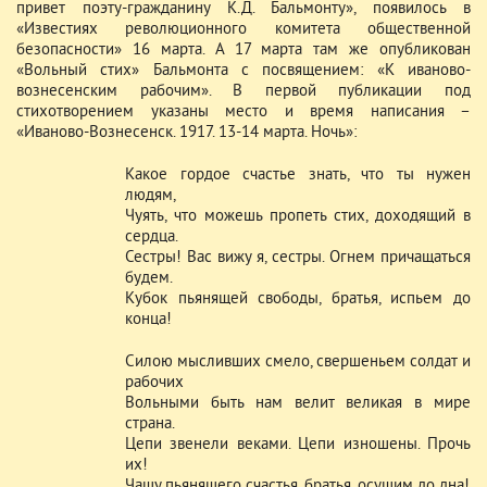
привет поэту-гражданину К.Д. Бальмонту», появилось в
«Известиях революционного комитета общественной
безопасности» 16 марта. А 17 марта там же опубликован
«Вольный стих» Бальмонта с посвящением: «К иваново-
вознесенским рабочим». В первой публикации под
стихотворением указаны место и время написания –
«Иваново-Вознесенск. 1917. 13-14 марта. Ночь»:
Какое гордое счастье знать, что ты нужен
людям,
Чуять, что можешь пропеть стих, доходящий в
сердца.
Сестры! Вас вижу я, сестры. Огнем причащаться
будем.
Кубок пьянящей свободы, братья, испьем до
конца!
Силою мысливших смело, свершеньем солдат и
рабочих
Вольными быть нам велит великая в мире
страна.
Цепи звенели веками. Цепи изношены. Прочь
их!
Чашу пьянящего счастья, братья, осушим до дна!