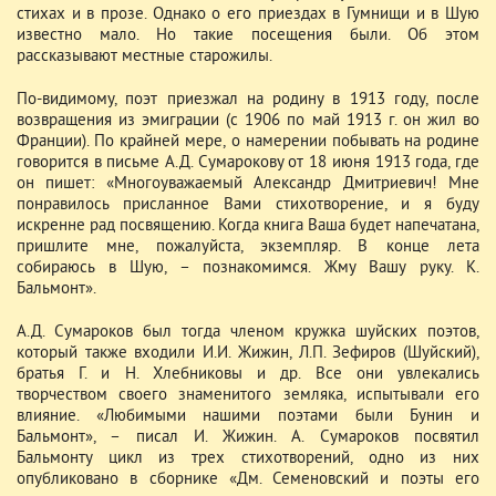
стихах и в прозе. Однако о его приездах в Гумнищи и в Шую
известно мало. Но такие посещения были. Об этом
рассказывают местные старожилы.
По-видимому, поэт приезжал на родину в 1913 году, после
возвращения из эмиграции (с 1906 по май 1913 г. он жил во
Франции). По крайней мере, о намерении побывать на родине
говорится в письме А.Д. Сумарокову от 18 июня 1913 года, где
он пишет: «Многоуважаемый Александр Дмитриевич! Мне
понравилось присланное Вами стихотворение, и я буду
искренне рад посвящению. Когда книга Ваша будет напечатана,
пришлите мне, пожалуйста, экземпляр. В конце лета
собираюсь в Шую, – познакомимся. Жму Вашу руку. К.
Бальмонт».
А.Д. Сумароков был тогда членом кружка шуйских поэтов,
который также входили И.И. Жижин, Л.П. Зефиров (Шуйский),
братья Г. и Н. Хлебниковы и др. Все они увлекались
творчеством своего знаменитого земляка, испытывали его
влияние. «Любимыми нашими поэтами были Бунин и
Бальмонт», – писал И. Жижин. А. Сумароков посвятил
Бальмонту цикл из трех стихотворений, одно из них
опубликовано в сборнике «Дм. Семеновский и поэты его