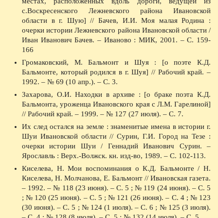
местах, расположенных вдоль дороги, ведущей из
с.Воскресенского Лежневского района Ивановской
области в г. Шую] // Бачев, И.И. Моя малая Родина :
очерки истории Лежневского района Ивановской области /
Иван Иванович Бачев. – Иваново : МИК, 2001. – С. 159-
166
Громаковский, М. Бальмонт и Шуя : [о поэте К.Д.
Бальмонте, который родился в г. Шуя] // Рабочий край. –
1992. – № 69 (10 апр.). – С. 3.
Захарова, О.И. Находки в архиве : [о браке поэта К.Д.
Бальмонта, уроженца Ивановского края с Л.М. Гарелиной]
// Рабочий край. – 1999. – № 127 (27 июля). – С. 7.
Их след остался на земле : знаменитые имена в истории г.
Шуи Ивановской области // Сурин, Г.И. Город на Тезе :
очерки истории Шуи / Геннадий Иванович Сурин. –
Ярославль : Верх.-Волжск. кн. изд-во, 1989. – С. 102-113.
Киселева, Н. Мои воспоминания о К.Д. Бальмонте / Н.
Киселева, Н. Молчанова, Е. Бальмонт // Ивановская газета.
– 1992. – № 118 (23 июня). – С. 5 ; № 119 (24 июня). – С. 5
; № 120 (25 июня). – С. 5 ; № 121 (26 июня). – С. 4 ; № 123
(30 июня). – С. 5 ; № 124 (1 июля). – С. 6 ; № 125 (3 июля).
– С. 4 ; № 128 (8 июля). – С. 5 ; № 132 (14 июля). – С. 5.