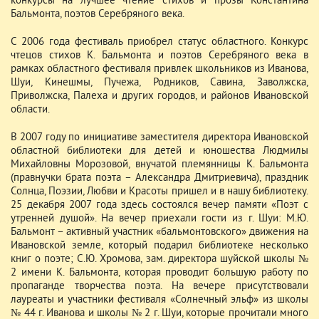
конкурсы на лучшее чтение стихов и прозы Константина
Бальмонта, поэтов Серебряного века.
С 2006 года фестиваль приобрел статус областного. Конкурс
чтецов стихов К. Бальмонта и поэтов Серебряного века в
рамках областного фестиваля привлек школьников из Иванова,
Шуи, Кинешмы, Пучежа, Родников, Савина, Заволжска,
Приволжска, Палеха и других городов, и районов Ивановской
области.
В 2007 году по инициативе заместителя директора Ивановской
областной библиотеки для детей и юношества Людмилы
Михайловны Морозовой, внучатой племянницы К. Бальмонта
(правнучки брата поэта – Александра Дмитриевича), праздник
Солнца, Поэзии, Любви и Красоты пришел и в нашу библиотеку.
25 декабря 2007 года здесь состоялся вечер памяти «Поэт с
утренней душой». На вечер приехали гости из г. Шуи: М.Ю.
Бальмонт – активный участник «бальмонтовского» движения на
Ивановской земле, который подарил библиотеке несколько
книг о поэте; С.Ю. Хромова, зам. директора шуйской школы №
2 имени К. Бальмонта, которая проводит большую работу по
пропаганде творчества поэта. На вечере присутствовали
лауреаты и участники фестиваля «Солнечный эльф» из школы
№ 44 г. Иванова и школы № 2 г. Шуи, которые прочитали много