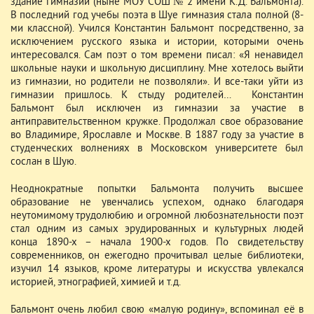
здание гимназии (ныне МОУ СОШ № 2 имени К.Д. Бальмонта).
В последний год учебы поэта в Шуе гимназия стала полной (8-
ми классной). Учился Константин Бальмонт посредственно, за
исключением русского языка и истории, которыми очень
интересовался. Сам поэт о том времени писал: «Я ненавидел
школьные науки и школьную дисциплину. Мне хотелось выйти
из гимназии, но родители не позволяли». И все-таки уйти из
гимназии пришлось. К стыду родителей… Константин
Бальмонт был исключен из гимназии за участие в
антиправительственном кружке. Продолжал свое образование
во Владимире, Ярославле и Москве. В 1887 году за участие в
студенческих волнениях в Московском университете был
сослан в Шую.
Неоднократные попытки Бальмонта получить высшее
образование не увенчались успехом, однако благодаря
неутомимому трудолюбию и огромной любознательности поэт
стал одним из самых эрудированных и культурных людей
конца 1890-х – начала 1900-х годов. По свидетельству
современников, он ежегодно прочитывал целые библиотеки,
изучил 14 языков, кроме литературы и искусства увлекался
историей, этнографией, химией и т.д.
Бальмонт очень любил свою «малую родину», вспоминал её в