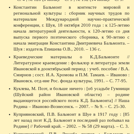
Константин Бальмонт в контексте мировой и
региональной культуры : сборник научных трудов по
материалам Международной научно-практической
конференции, г. Шуя, 18 октября 2010 года : к 125-летию
начала литературной деятельности, к 120-летию со дня
выпуска первого поэтического сборника, к 90-летию с
начала эмиграции Константина Дмитриевича Бальмонта. –
Шуя : издатель Епишева О.В., 2010. – 136 с.
Краеведческие материалы о К.Д.Бальмонте //
Литературное краеведение : фольклор и литература земли
Ивановской в дооктябрьский период : учеб. пособие / В.А.
Смирнов ; сост. И.А. Хромова и П.М. Тамаев. – Иваново :
Ивановск. отд-ние Рос. фонда культуры, 1991. – С. 77-95.
Куклева, М. Поэт, и больше ничего : [об усадьбе Гумнищи
(Шуйский район Ивановской области) – родине
выдающегося российского поэта К.Д. Бальмонта] // Наша
Родина – Иваново-Вознесенск. – 2007. – № 9. – С. 25-30.
Куприяновский, П.В. Бальмонт в Шуе в 1917 году : [85
лет назад поэт К.Д. Бальмонт в последний раз побывал на
Родине] // Рабочий край. – 2002. – № 58 (29 марта). – С. 3.