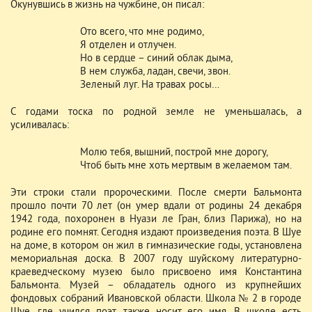
Окунувшись в жизнь на чужбине, он писал:
Ото всего, что мне родимо,
Я отделен и отлучен.
Но в сердце – синий облак дыма,
В нем служба, ладан, свечи, звон.
Зеленый луг. На травах росы…
С годами тоска по родной земле не уменьшалась, а
усиливалась:
Молю тебя, вышний, построй мне дорогу,
Чтоб быть мне хоть мертвым в желаемом там.
Эти строки стали пророческими. После смерти Бальмонта
прошло почти 70 лет (он умер вдали от родины 24 декабря
1942 года, похоронен в Нуази ле Гран, близ Парижа), но на
родине его помнят. Сегодня издают произведения поэта. В Шуе
на доме, в котором он жил в гимназические годы, установлена
мемориальная доска. В 2007 году шуйскому литературно-
краеведческому музею было присвоено имя Константина
Бальмонта. Музей – обладатель одного из крупнейших
фондовых собраний Ивановской области. Школа № 2 в городе