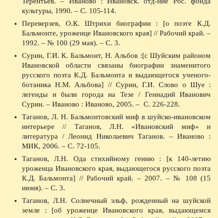
Терентьев. – Иваново : Ивановск. отд-ние Рос. фонда
культуры, 1990. – С. 105-114.
Переверзев, О.К. Штрихи биографии : [о поэте К.Д.
Бальмонте, уроженце Ивановского края] // Рабочий край. –
1992. – № 100 (29 мая). – С. 3.
Сурин, Г.И. К. Бальмонт, Н. Альбов :[с Шуйским районом
Ивановской области связаны биографии знаменитого
русского поэта К.Д. Бальмонта и выдающегося ученого-
ботаника Н.М. Альбова] // Сурин, Г.И. Слово о Шуе :
легенды и были города на Тезе / Геннадий Иванович
Сурин. – Иваново : Иваново, 2005. –
С. 226-228.
Таганов, Л. Н. Бальмонтовский миф в шуйско-ивановском
интерьере // Таганов, Л.Н. «Ивановский миф» и
литература / Леонид Николаевич Таганов. – Иваново :
МИК, 2006. – С. 72-105.
Таганов, Л.Н. Ода стихийному гению : [к 140-летию
уроженца Ивановского края, выдающегося русского поэта
К.Д. Бальмонта] // Рабочий край. – 2007. – № 108 (15
июня). – С. 3.
Таганов, Л.Н. Солнечный эльф, рожденный на шуйской
земле : [об уроженце Ивановского края, выдающемся