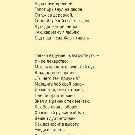
Чада ночи древней.
Топот брызнул на дворе,
Он уж за деревней.
Сонной грёзой счастье длю,
Чуть дрожат ресницы.
«Ах, как маму я люблю,
Сад наш – сад Жар-птицы!»
…
Только вздумаешь взгрустнуть, –
У неё лекарство:
Мысль послать в лучистый путь,
В радостное царство.
«Ты чего там приуныл?
Морщить лоб свой рано».
И смеётся, смех тот мил,
Плещет фортепьяно.
Знал я в ранних тех мечтах,
Как без слов любовен
Храмовый ручьистый Бах,
Вещий дуб Бетховен,
Как возносит в высоту,
Уводя из плена,