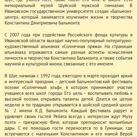
Шуе, где учился поэт, также носит его имя. В школе есть
мемориальный музей Шуйской мужской гимназии. В
Ивановском государственном университете создан «Бальмонт-
центр», который занимается изучением жизни и творчества
Константина Дмитриевича Бальмонта.
С 2007 года при содействии Российского фонда культуры в
Ивановской области выходит научно-популярный литературно-
художественный альманах «Солнечная пряжа». На страницах
альманаха отражаются самые разные аспекты осмысления
личности и творчества Константина Бальмонта, а также события
научной и культурной жизни, связанные с его именем.
В Шуе, начиная с 1992 года, ежегодно в марте проходит яркий
и интересный праздник – детский Бальмонтовский фестиваль
поэзии «Солнечный эльф», в котором принимают участие
учащиеся всех школ города. Его цель – воспитывать любовь к
высокой поэзии, открывать таланты детей. Длится он целую
неделю и по традиции открывается в шуйской средней школе
№ 2 имени К.Д. Бальмонта. Каждый фестиваль радует и
удивляет своих гостей. Ребята всегда с интересом ждут Музу
поэта – прекрасную Фею, которая преподносит волшебные
дары. С ее помощью гости переносятся то в Гумнищи, где
встречаются с маленьким Константином и его мамой Верой