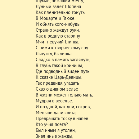
Шуман, нежащий мечту,
Лунный взлет Шопена.
Как пленительно тонуть
В Моцарте и Глюке.
И обнять кого-нибудь
Странно жаждут руки.
Как в родную старину
Мчит певучий Глинка.
С ними к творческому сну
Льну и я, былинка.
Сладко в память заглянуть,
В глубь такой криницы,
Где подводный виден путь
К сказке Царь-Девицы.
Так предвидя, угадать
Сказ о дивном зелье
В жизни может только мать,
Мудрая в веселье.
И поздней, как дни, согрев,
Меньше дали света,
Превращать тоску в напев
Кто учил поэта?
Был иным я утолен,
Знал иные жажды,