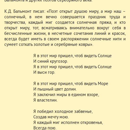
Бальмонта и других поэтов Серебряного века.
К.Д. Бальмонт писал: «Поэт открыт душою миру, а мир наш –
солнечный, в нем вечно совершается праздник труда и
творчества, каждый миг создается солнечная пряжа, и кто
открыт миру, тот, всматриваясь внимательно вокруг себя в
бесчисленные жизни, в несчетные сочетания линий и красок,
всегда будет иметь в своем распоряжении солнечные нити и
сумеет соткать золотые и серебряные ковры».
Я в этот мир пришел, чтоб видеть Солнце
И синий кругозор.
Я в этот мир пришел, чтоб видеть Солнце
И выси гор.
Я в этот мир пришел, чтоб видеть Море
И пышный цвет долин.
Я заключил миры в едином взоре,
Я властелин.
Я победил холодное забвенье,
Создав мечту мою.
Я каждый миг исполнен откровенья,
Всегда пою.