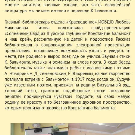
многие читатели впервые узнали, что часть европейской
литературы мы читаем именно в переводе К. Бальмонта.
Главный библиотекарь отдела «Краеведение» ИОБДЮ Любовь
Николаевна Титова подготовила слайд-презентацию
«Солнечный бард из Шуйской глубинки»: Константин Бальмонт
и наш край», рассчитанную на детей и подростков. Рассказ
библиотекаря в сопровождении электронной презентации
предоставлял школьникам возможность узнать и увидеть те
места, где родился и вырос поэт, где он учился. Звучали стихи
К. Бальмонта, музыка и романсы на слова поэта. В ходе бесед
библиотекарь также знакомила ребят с ивановскими поэтами
А. Ноздриным, Д. Семеновским, Е. Вихревым, на чье творчество
повлияла встреча с Бальмонтом в 1917 году, когда он, будучи
уже известным поэтом, приезжал на родину. Визуальный ряд,
хороший текст, грамотно подобранные стихи позволили
ребятам проникнуться чувством гордости за свою малую
родину, её красоту и то безграничное духовное пространство,
которым пронизано творчество Константина Бальмонта.