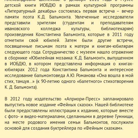
детской книги ИОБДЮ в рамках культурной программы
«Литературный декабрь» состоялась первая встреча – вечер
памяти поэта К.Д. Бальмонта. Увлеченные исследователи
представили зрителям (студентам и преподавателям
ивановского колледжа культуры, библиотекарям)
произведения Константина Бальмонта, которые в 2011 году
отметили свой юбилей. Затем были другие встречи,
посвященные письмам поэта к матери и книгам-юбилярам
следующего года. Сотрудничество с музеем нашло отражение
в сборнике «Юбилейная мозаика: К.Д. Бальмонт», выпущенном
в ИОБДЮ, в котором представлена информация о книгах-
юбилярах 2012 года Константина Бальмонта и интересное
исследование бальмонтоведа А.Ю. Романова «Она вошла в мой
стих, танцуя…» (к 90-летию одного «балетного» стихотворения
К. Д. Бальмонта).
В 2012 году издательство «Априори-Пресс» запланировало
выпустить новое издание «Фейных сказок». Нашей библиотеке
были предоставлены иллюстрации к изданию, которые вместе
с фото- и видео-материалами, сделанными в деревне Гумнищи,
на месте родового имения семьи Бальмонтов, послужили
основой для создания буктрейлера по «Фейным сказкам».