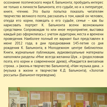
осознание поэтического мира К. Бальмонта; пробудить интерес
не только к личности Бальмонта, его судьбе, но и к литературе,
книге, чтению. Это была попытка показать читателям
творчество великого поэта, рассказать о том, какой он человек,
откуда его корни, поведать о его судьбе, семье – как бы
нарисовать портрет К. Бальмонта всеми возможными
средствами. Сопровождая то или иное мероприятие, выставка
каждый раз оформлялась с учетом аудитории, места и времени
проведения. Наиболее полный ее вариант был представлен в
июне 2012 года, в дни празднования 145-летия со дня
рождения К. Бальмонта, в Молодежном центре библиотеки.
Книги, журнальные публикации, аудиовизуальные материалы
наполняли разделы «Мне всегда желанна Шуя…» (родословная
поэта, его корни и современное древо), «Рождается внезапная
строка…» (жизнь и творчество Бальмонта), «Нам музыка дана…»
(музыка в жизни и творчестве К.Д. Бальмонта), «Золотая
россыпь» (Бальмонт-переводчик).