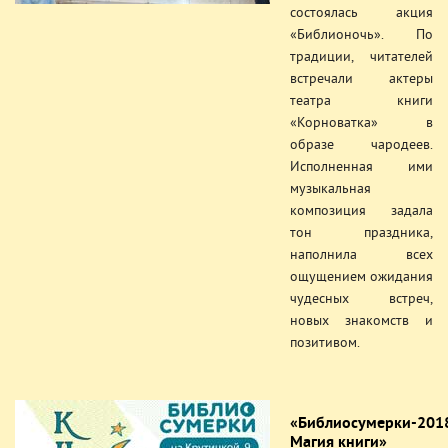
состоялась акция
«Библионочь». По
традиции, читателей
встречали актеры
театра книги
«Корноватка» в
образе чародеев.
Исполненная ими
музыкальная
композиция задала
тон праздника,
наполнила всех
ощущением ожидания
чудесных встреч,
новых знакомств и
позитивом.
«Библиосумерки-201
Магия книги»