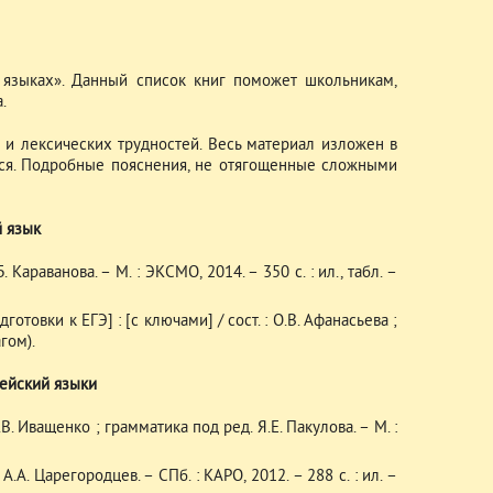
 языках». Данный список книг поможет школьникам,
.
и лексических трудностей. Весь материал изложен в
тся. Подробные пояснения, не отягощенные сложными
 язык
Караванова. – М. : ЭКСМО, 2014. – 350 с. : ил., табл. –
отовки к ЕГЭ] : [с ключами] / сост. : О.В. Афанасьева ;
гом).
ейский языки
. Иващенко ; грамматика под ред. Я.Е. Пакулова. – М. :
А. Царегородцев. – СПб. : КАРО, 2012. – 288 с. : ил. –