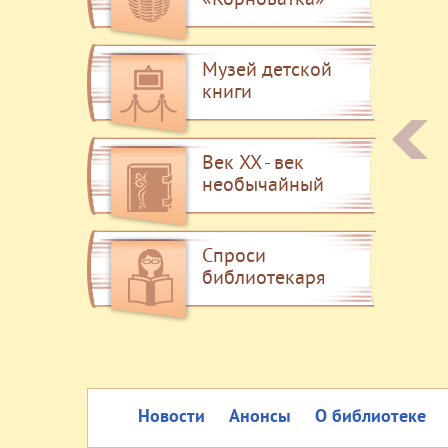
«Корноватка»
Музей детской
книги
Век XX - век
необычайный
Спроси
библиотекаря
Новости
Анонсы
О библиотеке