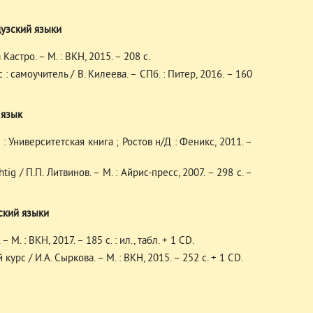
узский языки
астро. – М. : ВКН, 2015. – 208 с.
 самоучитель / В. Килеева. – СПб. : Питер, 2016. – 160
 язык
 : Университетская книга ; Ростов н/Д : Феникс, 2011. –
g / П.П. Литвинов. – М. : Айрис-пресс, 2007. – 298 с. –
ский языки
М. : ВКН, 2017. – 185 с. : ил., табл. + 1 CD.
рс / И.А. Сыркова. – М. : ВКН, 2015. – 252 с. + 1 CD.