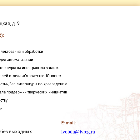
цкая, д. 9
):
плектования и обработки
дел автоматизации
итературы на иностранных языках
елей отдела «Отрочество. Юность»
сть», Зал литературы по краеведению
ла поддержки творческих инициатив
ству
а»
E-mail:
, без выходных
ivobdu@ivreg.ru