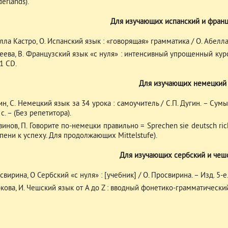
erlands).
Для изучающих испанский и франц
лла Кастро, О. Испанский язык : «говорящая» грамматика / О. Абелла К
еева, В. Французский язык «с нуля» : интенсивный упрощенный курс :
 1 CD.
Для изучающих немецкий
ин, С. Немецкий язык за 34 урока : самоучитель / С.П. Дугин. – Сумы
с. – (Без репетитора).
винов, П. Говорите по-немецки правильно = Sprechen sie deutsch richti
упени к успеху. Для продолжающих Mittelstufe).
Для изучающих сербский и чеш
вирина, О Сербский «с нуля» : [учебник] / О. Просвирина. – Изд. 5-е. – 
кова, И. Чешский язык от A до Z : вводный фонетико-грамматический ку