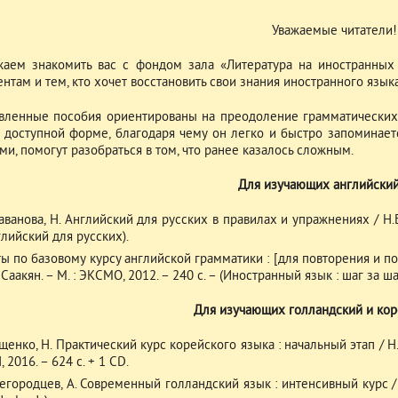
Уважаемые читатели!
аем знакомить вас с фондом зала «Литература на иностранных
нтам и тем, кто хочет восстановить свои знания иностранного языка
вленные пособия ориентированы на преодоление грамматических 
, доступной форме, благодаря чему он легко и быстро запоминае
и, помогут разобраться в том, что ранее казалось сложным.
Для изучающих английский
аванова, Н. Английский для русских в правилах и упражнениях / Н.Б. 
глийский для русских).
ты по базовому курсу английской грамматики : [для повторения и подг
 Саакян. – М. : ЭКСМО, 2012. – 240 с. – (Иностранный язык : шаг за ша
Для изучающих голландский и кор
щенко, Н. Практический курс корейского языка : начальный этап / Н.В
 2016. – 624 с. + 1 CD.
егородцев, А. Современный голландский язык : интенсивный курс / А.