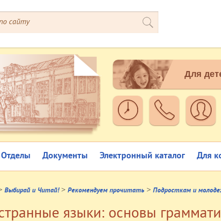
Для дет
Отделы
Документы
Электронный каталог
Для к
>
>
>
Выбирай и Читай!
Рекомендуем прочитать
Подросткам и молод
странные языки: основы граммат