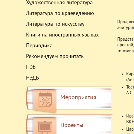
Художественная литература
Литература по краеведению
Продолж
Литература по искусству
абитурие
Книги на иностранных языках
Предста
Периодика
простой
терминам
Рекомендуем прочитать
НЭБ
Кар
НЭДБ
(Ан
Тес
А.С.
Мероприятия
Ива
ВКН,
Проекты
Цар