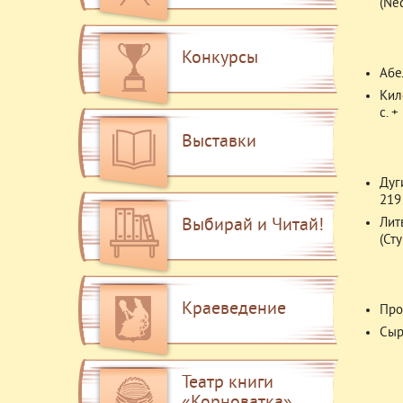
(Ned
Конкурсы
Абе
Кил
с. +
Выставки
Дуг
219 
Выбирай и Читай!
Лит
(Ст
Краеведение
Прос
Сыр
Театр книги