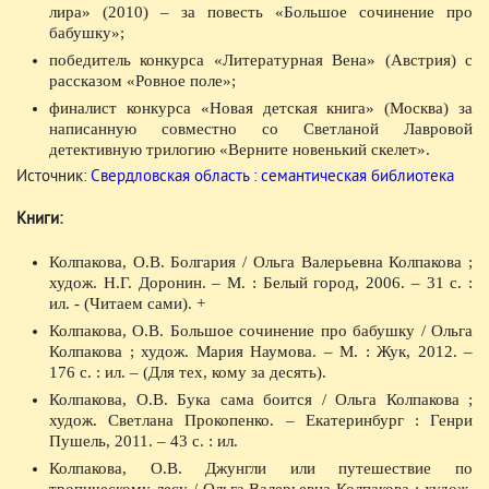
лира» (2010) – за повесть «Большое сочинение про
бабушку»;
победитель конкурса «Литературная Вена» (Австрия) с
рассказом «Ровное поле»;
финалист конкурса «Новая детская книга» (Москва) за
написанную совместно со Светланой Лавровой
детективную трилогию «Верните новенький скелет».
Источник:
Свердловская область : семантическая библиотека
Книги:
Колпакова, О.В. Болгария / Ольга Валерьевна Колпакова ;
худож. Н.Г. Доронин. – М. : Белый город, 2006. – 31 с. :
ил. - (Читаем сами). +
Колпакова, О.В. Большое сочинение про бабушку / Ольга
Колпакова ; худож. Мария Наумова. – М. : Жук, 2012. –
176 с. : ил. – (Для тех, кому за десять).
Колпакова, О.В. Бука сама боится / Ольга Колпакова ;
худож. Светлана Прокопенко. – Екатеринбург : Генри
Пушель, 2011. – 43 с. : ил.
Колпакова, О.В. Джунгли или путешествие по