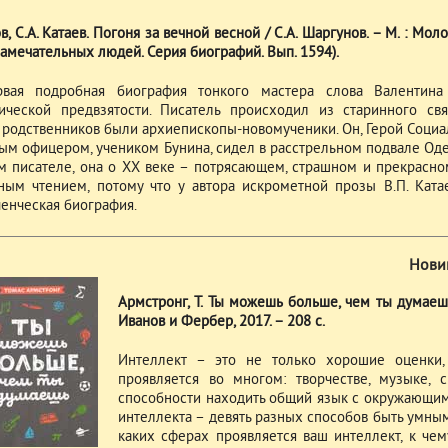
, С.А. Катаев. Погоня за вечной весной / С.А. Шаргунов. – М. : Молод
замечательных людей. Серия биографий. Вып. 1594).
рвая подробная биография тонкого мастера слова Валентина
ической предвзятости. Писатель происходил из старинного св
 родственников были архиепископы-новомученики. Он, Герой Социал
ым офицером, учеником Бунина, сидел в расстрельном подвале Одес
 писателе, она о XX веке – потрясающем, страшном и прекрасном
ным чтением, потому что у автора искрометной прозы В.П. Ката
енческая биография.
Нови
Армстронг, Т. Ты можешь больше, чем ты думаешь 
Иванов и Фербер, 2017. – 208 с.
Интеллект – это не только хорошие оценки,
проявляется во многом: творчестве, музыке, 
способности находить общий язык с окружающими
интеллекта – девять разных способов быть умным.
каких сферах проявляется ваш интеллект, к чему