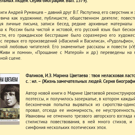
ельных людей. Серия биографий. Вып. 1579).
иги Андрей Румянцев – давний друг В.Г. Распутина, его сверстник 
евича как художнике, публицисте, общественном деятеле; повест
уя личные письма, записи бесед, редкие архивные материалы 
на к России была чистой и истовой, его русский язык был беско
сти, его гражданское бесстрашие было соразмерно его художест
 с первых его произведений («Василий и Василиса», «Рудольфио», 
ной любовью читателей. Его знаменитые рассказы и повести («У
«Живи и помни», «Прощание с Матерой» и др.) переведены на 
ьной сцене.
Фаликов, И.З. Марина Цветаева : твоя неласковая ласточ
с. : ил. – (Жизнь замечательных людей. Серия биографий
Автор новой книги о Марине Цветаевой реконструирова
поэтессы, и получилось зазеркалье, в котором каждый
бесконечная попытка вырваться из сиротства-один
провал, отсюда ее иномирность, ее неустроенност
Ивановны не отменило трезвого авторского взгляда н
стилистика повествования, в ней много стихов, и
симфония нескольких поэтических эпох.