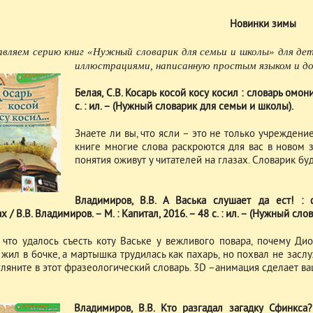
Новинки зимы
вляем серию книг «Нужный словарик для семьи и школы» для дет
иллюстрациями, написанную простым языком и до
Белая, С.В. Косарь косой косу косил : словарь омони
с. : ил. – (Нужный словарик для семьи и школы).
Знаете ли вы, что ясли – это не только учреждение
книге многие слова раскроются для вас в новом 
понятия оживут у читателей на глазах. Словарик бу
Владимиров, В.В. А Васька слушает да ест! : 
х / В.В. Владимиров. – М. : Капитал, 2016. – 48 с. : ил. – (Нужный сл
, что удалось съесть коту Ваське у вежливого повара, почему Ди
жил в бочке, а мартышка трудилась как пахарь, но похвал не заслуж
агляните в этот фразеологический словарь. 3D –анимация сделает в
Владимиров, В.В. Кто разгадал загадку Сфинкса