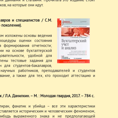
и данными и статьями. Прочитать это издание стоит
ов, на которые они идут.
авров и специалистов / С.М.
го поколения).
ком изложены основы ведения
процедуры оценки состояния
а формирования отчетности;
ии на основе бухгалтерской
овательности, удобной для
лены тестовые задания для
 для студентов-бакалавров,
 научных работников, преподавателей и студентов
ание, а также для тех, кто проходит аттестацию и
 Л.А. Данилкин. – М. : Молодая гвардия, 2017. – 784 с.
тиран, фанатик и убийца – все эти характеристики
ставляется историческим и человеческим феноменом,
нибудь выраженного знака и не предполагающей