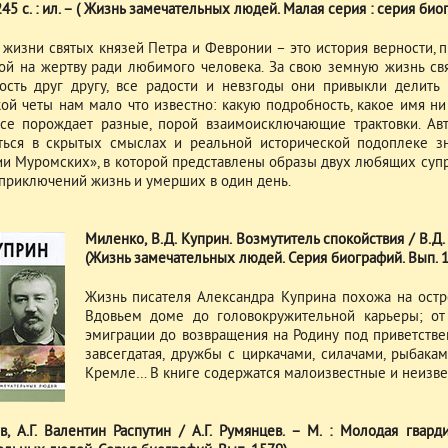
245 с. : ил. – ( Жизнь замечательных людей. Малая серия : серия биог
 жизни святых князей Петра и Февронии – это история верности, 
ой на жертву ради любимого человека. За свою земную жизнь свя
ость друг другу, все радости и невзгоды они привыкли делить
ой четы нам мало что известно: какую подробность, какое имя н
все порождает разные, порой взаимоисключающие трактовки. Ав
ться в скрытых смыслах и реальной исторической подоплеке з
и Муромских», в которой представлены образы двух любящих супр
приключений жизнь и умерших в один день.
Миленко, В.Д. Куприн. Возмутитель спокойствия / В.Д. М
(Жизнь замечательных людей. Серия биографий. Вып. 1
Жизнь писателя Александра Куприна похожа на остр
Вдовьем доме до головокружительной карьеры; от 
эмиграции до возвращения на Родину под приветстве
завсегдатая, дружбы с циркачами, силачами, рыбака
Кремле… В книге содержатся малоизвестные и неизве
в, А.Г. Валентин Распутин / А.Г. Румянцев. – М. : Молодая гварди