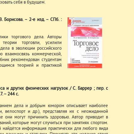
зовать себя в будущем.
. Борисова. – 2-е изд. – СПб. :
ики торгового дела. Авторы
теории торговли, усилили
 дела в эволюции российского
ю взаимосвязь коммерческой,
ебник рекомендован студентам
ующимся теорией и практикой
еса и других физических нагрузок / С. Баррер ; пер. с
. – 244 с.
нанием дела и добрым юмором описывает наиболее
и, велоспорт и др.), представляя их с неожиданной
ые они могут причинить здоровью. Автор приводит в
аний, которые могут случиться при занятиях спортом.
й найдётся информация практически для любого вида