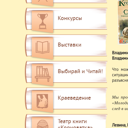
Конкурсы
Выставки
Владими
Владимир
Что мож
Выбирай и Читай!
ситуаци
разъясн
Краеведение
Мы прод
«Молода
след в 
Театр книги
Левина, 