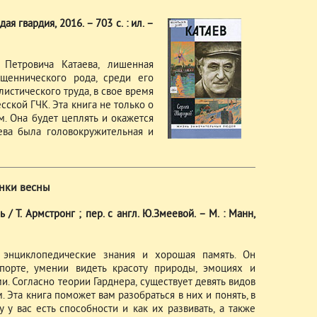
ая гвардия, 2016. – 703 с. : ил. –
 Петровича Катаева, лишенная
ященнического рода, среди его
истического труда, в свое время
ской ГЧК. Эта книга не только о
. Она будет цеплять и окажется
ева была головокружительная и
нки весны
/ Т. Армстронг ; пер. с англ. Ю.Змеевой. – М. : Манн,
 энциклопедические знания и хорошая память. Он
спорте, умении видеть красоту природы, эмоциях и
. Согласно теории Гарднера, существует девять видов
 Эта книга поможет вам разобраться в них и понять, в
 у вас есть способности и как их развивать, а также