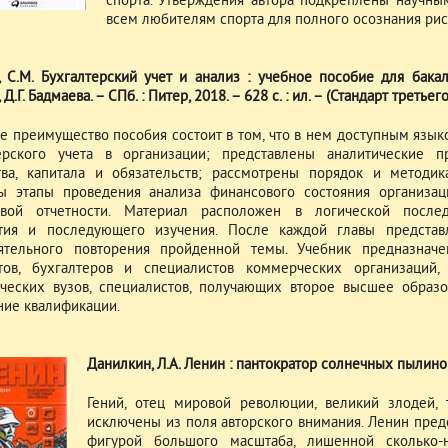
спорта. Утверждения автора подкреплены научным
всем любителям спорта для полного осознания риск
, С.М. Бухгалтерский учет и анализ : учебное пособие для бакал
 Д.Г. Бадмаева. – СПб. : Питер, 2018. – 628 с. : ил. – (Стандарт третье
е преимущество пособия состоит в том, что в нем доступным язы
ерского учета в организации; представлены аналитические 
ва, капитала и обязательств; рассмотрены порядок и методик
ы этапы проведения анализа финансового состояния организац
овой отчетности. Материал расположен в логической послед
тия и последующего изучения. После каждой главы представ
ятельного повторения пройденной темы. Учебник предназначен
тов, бухгалтеров и специалистов коммерческих организаций,
ческих вузов, специалистов, получающих второе высшее образов
ие квалификации.
Данилкин, Л.А. Ленин : пантократор солнечных пылинок /
Гений, отец мировой революции, великий злодей, 
исключены из поля авторского внимания. Ленин пред
фигурой большого масштаба, лишенной сколько-