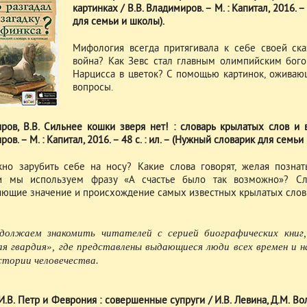
картинках / В.В. Владимиров. – М. : Капитал, 2016. –
для семьи и школы).
Мифология всегда притягивала к себе своей ска
война? Как Зевс стал главным олимпийским бого
Нарцисса в цветок? С помощью картинок, оживающ
вопросы.
ров, В.В. Сильнее кошки зверя нет! : словарь крылатых слов и 
ов. – М. : Капитал, 2016. – 48 с. : ил. – (Нужный словарик для семьи
но зарубить себе на носу? Какие слова говорят, желая познат
и мы используем фразу «А счастье было так возможно»? Сло
яющие значение и происхождение самых известных крылатых слов
олжаем знакомить читателей с серией биографических книг,
я гвардия», где представлены выдающиеся люди всех времен и н
истории человечества.
И.В. Петр и Феврония : совершенные супруги / И.В. Левина, Д.М. Во