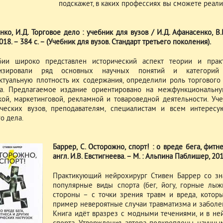
подскажет, в каких профессиях вы сможете реали
ко, И.Д. Торговое дело : учебник для вузов / И.Д. Афанасенко, В.В
018. – 384 с. – (Учебник для вузов. Стандарт третьего поколения).
ии широко представлен исторический аспект теории и практ
тизировали ряд основных научных понятий и категорий 
ктуальную плотность их содержания, определили роль торгового
а. Предлагаемое издание ориентировано на межфункциональну
кой, маркетинговой, рекламной и товароведной деятельности. Уч
ческих вузов, преподавателям, специалистам и всем интерес
о дела.
Баррер, С. Осторожно, спорт! : о вреде бега, фитн
англ. И.В. Евстигнеева. – М. : Альпина Паблишер, 2017
Практикующий нейрохирург Стивен Баррер со з
популярные виды спорта (бег, йогу, горные лыж
стороны – с точки зрения травм и вреда, котор
пример невероятные случаи травматизма и заболев
Книга идёт вразрез с модными течениями, и в не