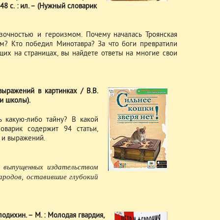
 48 с. : ил. – (Нужный словарик
зочностью и героизмом. Почему началась Троянская
м? Кто победил Минотавра? За что боги превратили
их на страницах, вы найдете ответы на многие свои
выражений в картинках / В.В.
 и школы).
ь какую-либо тайну? В какой
варик содержит 94 статьи,
 и выражений.
 выпущенных издательством
ародов, оставившие глубокий
лодихин. – М. : Молодая гвардия,