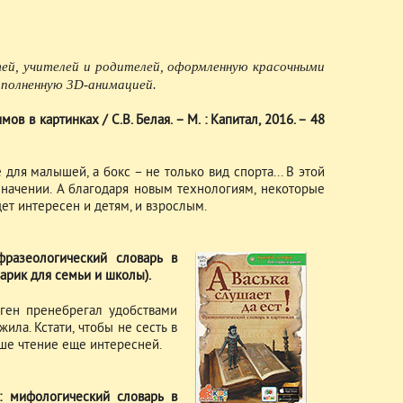
ей, учителей и родителей, оформленную красочными
полненную 3D-анимацией.
мов в картинках / С.В. Белая. – М. : Капитал, 2016. – 48
 для малышей, а бокс – не только вид спорта... В этой
значении. А благодаря новым технологиям, некоторые
дет интересен и детям, и взрослым.
фразеологический словарь в
оварик для семьи и школы).
оген пренебрегал удобствами
ила. Кстати, чтобы не сесть в
аше чтение еще интересней.
?: мифологический словарь в