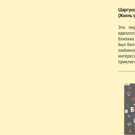
Шаргунов
(Жизнь 
Это пе
идеолог
близких
был бел
любимом
интерес
приключ