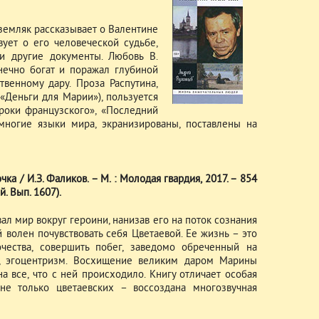
и земляк рассказывает о Валентине
вует о его человеческой судьбе,
и другие документы. Любовь В.
нечно богат и поражал глубиной
венному дару. Проза Распутина,
«Деньги для Марии»), пользуется
роки французского», «Последний
многие языки мира, экранизированы, поставлены на
ка / И.З. Фаликов. – М. : Молодая гвардия, 2017. – 854
. Вып. 1607).
л мир вокруг героини, нанизав его на поток сознания
 волен почувствовать себя Цветаевой. Ее жизнь – это
очества, совершить побег, заведомо обреченный на
ь, эгоцентризм. Восхищение великим даром Марины
а все, что с ней происходило. Книгу отличает особая
 не только цветаевских – воссоздана многозвучная