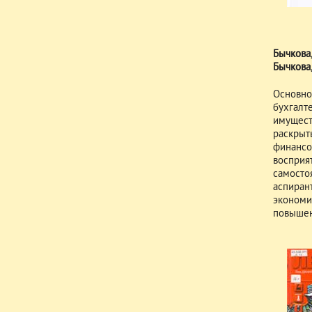
Бычкова
Бычкова,
Основно
бухгалт
имущест
раскрыт
финанс
восприя
самосто
аспиран
экономи
повышен