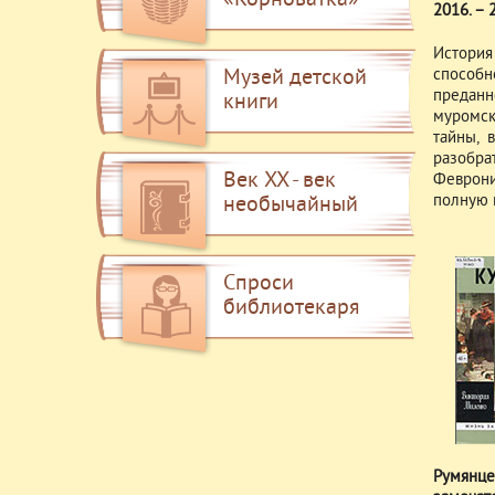
«Корноватка»
2016. – 
История
Музей детской
способн
преданн
книги
муромск
тайны, 
разобра
Век XX - век
Феврони
полную 
необычайный
Спроси
библиотекаря
Румянце