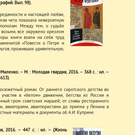
рафий. Вып. 98).
преданности и настоящей любви,
тая чета показала невероятную
 пополам. Между тем, о судьбе
и возьми, все окружено ореолом
торы книги взяли на себя труд
наменитой «Повести о Петре и
угов, проживших удивительную,
иленко. – М. : Молодая гвардия, 2016. – 368 с. : ил. –
613).
осюжетный роман. От раннего сиротского детства во
участия в «белом» движении, бегства из России и
нный гром советских маршей; от славы ресторанного
ми, авиаторами, авантюристами до приема у Ленина в
стные материалы и документы об А.И. Куприне.
я, 2016. – 447 с. : ил. – (Жизнь