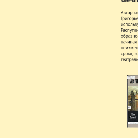
замечат
Автор кн
Григорь
использ
Распути
образно
начиная
неизмен
срок», 
театрал