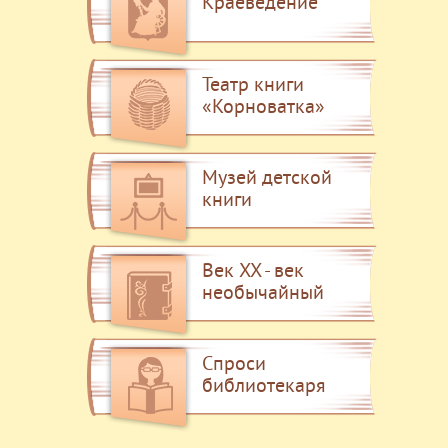
Краеведение
Театр книги
«Корноватка»
Музей детской
книги
Век XX - век
необычайный
Спроси
библиотекаря