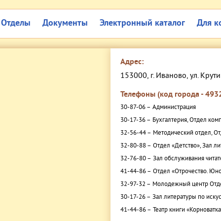
Отделы
Документы
Электронный каталог
Для к
Адрес:
153000, г. Иваново, ул. Крути
Телефоны (код города - 4932
30-87-06 –
Администрация
30-17-36 –
Бухгалтерия, Отдел ком
32-56-44 –
Методический отдел, От
32-80-88 –
Отдел «Детство», Зал л
32-76-80 –
Зал обслуживания читат
41-44-86 –
Отдел «Отрочество. Юно
32-97-32 –
Молодежный центр Отде
30-17-26 –
Зал литературы по искус
41-44-86 –
Театр книги «Корноватк