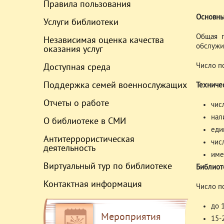
Правила пользования
Основны
Услуги библиотеки
Общая п
Независимая оценка качества
обслужи
оказания услуг
Число п
Доступная среда
Поддержка семей военнослужащих
Техниче
Отчеты о работе
чис
нал
О библиотеке в СМИ
еди
Антитеррористическая
чис
деятельность
име
Виртуальный тур по библиотеке
Библиот
Контактная информация
Число по
до 
Мероприятия
15-