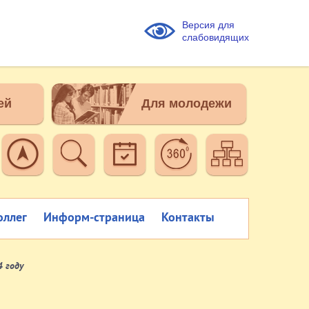
Версия для
слабовидящих
ей
Для молодежи
оллег
Информ-страница
Контакты
 году