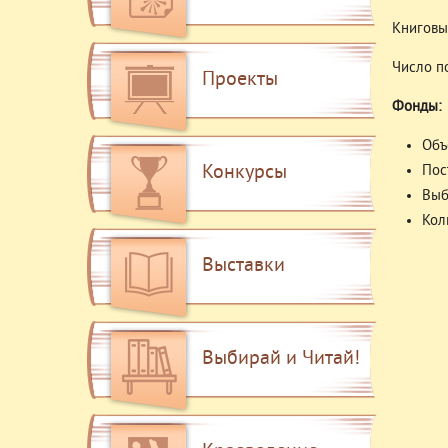
Книговы
Число п
Проекты
Фонды:
Объ
Конкурсы
Пос
Выб
Кол
Выставки
Выбирай и Читай!