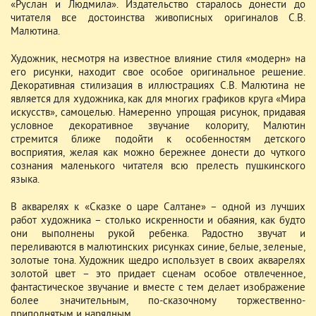
«Руслан и Людмила». Издательство старалось донести до
читателя все достоинства живописных оригиналов С.В.
Малютина.
Художник, несмотря на известное влияние стиля «модерн» на
его рисунки, находит свое особое оригинальное решение.
Декоративная стилизация в иллюстрациях С.В. Малютина не
является для художника, как для многих графиков круга «Мира
искусств», самоцелью. Намеренно упрощая рисунок, придавая
условное декоративное звучание колориту, Малютин
стремится ближе подойти к особенностям детского
восприятия, желая как можно бережнее донести до чуткого
сознания маленького читателя всю прелесть пушкинского
языка.
В акварелях к «Сказке о царе Салтане» – одной из лучших
работ художника – столько искренности и обаяния, как будто
они выполнены рукой ребенка. Радостно звучат и
переливаются в малютинских рисунках синие, белые, зеленые,
золотые тона. Художник щедро использует в своих акварелях
золотой цвет – это придает сценам особое отвлеченное,
фантастическое звучание и вместе с тем делает изображение
более значительным, по-сказочному торжественно-
приподнятым и нарядным.