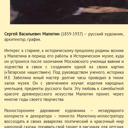
Сергей Васильевич Малютин
(1859-1937) – русский художник,
архитектор, график.
Интерес к старине, к историческому прошлому родины возник
у Малютина в период его работы в Историческом музее, куда
он устроился после окончания Московского училища ваяния и
зодчества в связи с созданием одной из своих картин
(«Татарское нашествие»). Под руководством ученого, историка
И.Е. Забелина юный мастер долгие часы проводил в тихих
залах музея. Он с увлечением изучал изделия народных
умельцев, предметы русского быта. Эту любовь к самобытной
красоте древнерусского искусства Малютин пронес через
многие годы своего творчества.
Разностороннее дарование художника – незаурядного
колориста и декоратора – помогло Малютину-иллюстратору
воссоздать в своих акварелях поэтический и красочный мир
народной сказки, проявить свой талант в рисунках для детских