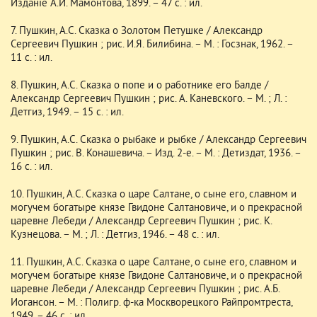
Изданiе А.И. Мамонтова, 1899. – 47 с. : ил.
7. Пушкин, А.С. Сказка о Золотом Петушке / Александр
Сергеевич Пушкин ; рис. И.Я. Билибина. – М. : Госзнак, 1962. –
11 с. : ил.
8. Пушкин, А.С. Сказка о попе и о работнике его Балде /
Александр Сергеевич Пушкин ; рис. А. Каневского. – М. ; Л. :
Детгиз, 1949. – 15 с. : ил.
9. Пушкин, А.С. Сказка о рыбаке и рыбке / Александр Сергеевич
Пушкин ; рис. В. Конашевича. – Изд. 2-е. – М. : Детиздат, 1936. –
16 с. : ил.
10. Пушкин, А.С. Сказка о царе Салтане, о сыне его, славном и
могучем богатыре князе Гвидоне Салтановиче, и о прекрасной
царевне Лебеди / Александр Сергеевич Пушкин ; рис. К.
Кузнецова. – М. ; Л. : Детгиз, 1946. – 48 с. : ил.
11. Пушкин, А.С. Сказка о царе Салтане, о сыне его, славном и
могучем богатыре князе Гвидоне Салтановиче, и о прекрасной
царевне Лебеди / Александр Сергеевич Пушкин ; рис. А.Б.
Иогансон. – М. : Полигр. ф-ка Москворецкого Райпромтреста,
1949. – 46 с. : ил.