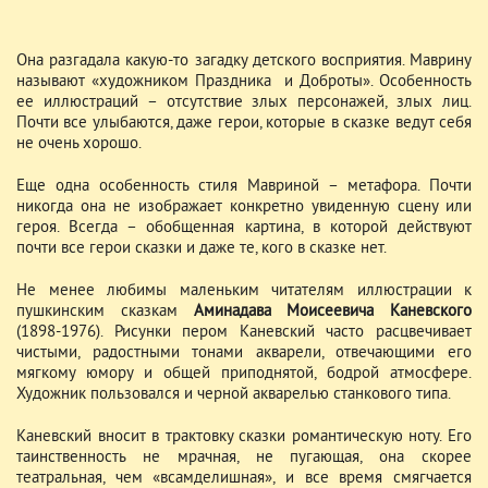
Она разгадала какую-то загадку детского восприятия. Маврину
называют «художником Праздника и Доброты». Особенность
ее иллюстраций – отсутствие злых персонажей, злых лиц.
Почти все улыбаются, даже герои, которые в сказке ведут себя
не очень хорошо.
Еще одна особенность стиля Мавриной – метафора. Почти
никогда она не изображает конкретно увиденную сцену или
героя. Всегда – обобщенная картина, в которой действуют
почти все герои сказки и даже те, кого в сказке нет.
Не менее любимы маленьким читателям иллюстрации к
пушкинским сказкам
Аминадава Моисеевича Каневского
(1898-1976). Рисунки пером Каневский часто расцвечивает
чистыми, радостными тонами акварели, отвечающими его
мягкому юмору и общей приподнятой, бодрой атмосфере.
Художник пользовался и черной акварелью станкового типа.
Каневский вносит в трактовку сказки романтическую ноту. Его
таинственность не мрачная, не пугающая, она скорее
театральная, чем «всамделишная», и все время смягчается