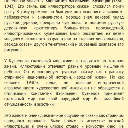
Поленовой является
Константин Васильевич Кузнецов
(1886-
1943). Его стиль, как иллюстратора сказки, сложился почти
сразу. К тому времени он был уже опытным рисовальщиком-
пейзажистом и анималистом, хорошо знал вековой уклад
русской деревни, прекрасно чувствовал и понимал русскую
деревянную архитектуру. Большинство произведений,
иллюстрированных Кузнецовым, было рассчитано на детей
младшего школьного возраста или на старших дошкольников,
отсюда совсем другой тематический и образный диапазон его
рисунков.
У Кузнецова сказочный мир живет и слагается по законам
жизни. Иллюстрации отвечают разным уровням мышления
ребенка. Он иллюстрирует русскую сказку как страничку
старинной национальной истории, народной жизни. Но как
человек 1930-х годов, не знавший исторической
ограниченности художественной мысли, он не обращается к
стилизации. Константин Васильевич Кузнецов принимает
сказочный мир как свой народный мир без малейшей
отчужденности и экзотики.
Это живое и очень динамичное ощущение сказки как страницы
народного прошлого было новым в искусстве детской
иллюстрации и очень близко стояло к искусству кино. Не