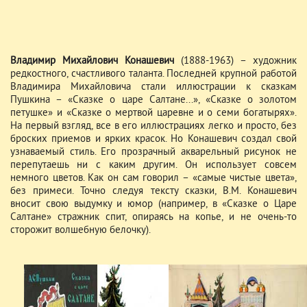
Владимир Михайлович Конашевич
(1888-1963) – художник
редкостного, счастливого таланта. Последней крупной работой
Владимира Михайловича стали иллюстрации к сказкам
Пушкина – «Сказке о царе Салтане...», «Сказке о золотом
петушке» и «Сказке о мертвой царевне и о семи богатырях».
На первый взгляд, все в его иллюстрациях легко и просто, без
броских приемов и ярких красок. Но Конашевич создал свой
узнаваемый стиль. Его прозрачный акварельный рисунок не
перепутаешь ни с каким другим. Он использует совсем
немного цветов. Как он сам говорил – «самые чистые цвета»,
без примеси. Точно следуя тексту сказки, В.М. Конашевич
вносит свою выдумку и юмор (например, в «Сказке о Царе
Салтане» стражник спит, опираясь на копье, и не очень-то
сторожит волшебную белочку).