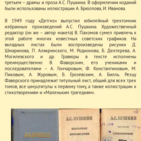
третьем – драмы и проза А.С. Пушкина. В оформлении изданий
были использованы иллюстрации А. Брюллова, И. Иванова.
В 1949 году «Детгиз» выпустил юбилейный трехтомник
избранных произведений А.С. Пушкина. Художественный
редактор (он же – автор макета) В. Пахомов сумел привлечь к
этой работе многих известных советских графиков. На
вкладных листах были воспроизведены рисунки Д.
Шмаринова, П. Алякринского, М. Родионова, Б. Дехтерева, А.
Могилевского и др. Гравюры в тексте исполнены
преимущественно В. Фаворским, его учениками и
последователями – А. Гончаровым, Ф. Константиновым, М.
Пиковым, А. Журовым, Б. Грозевским, А. Билль. Резцу
Фаворского принадлежит титульный лист, общий для всех трех
томов, все шмуцтитулы к первому тому, а также иллюстрации к
стихотворениям и «Маленьким трагедиям».