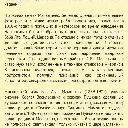
изданий.
В архивах семьи Малютиных бережно хранятся пожелтевшие
фотографии с живописных работ художника, созданных в
1900-х годах и погибших в мастерской во время наводнения.
На картинах были изображены персонажи народных сказок –
Баба-Яга, Леший, Царевна. По старым снимкам трудно судить о
живописных достоинствах этих произведений. Интересно
другое – волшебные герои сказок переданы художником как
реальные образы или даже как народные жанровые
персонажи. Это единственные работы С.В. Малютина на
сказочную тему, исполненные в технике станковой живописи.
В основном художник, прежде чем стать известным
портретистом, получил признание как оригинальный
исполнитель акварелей к сказкам, иллюстратор детской книги.
Московский издатель А.И. Мамонтов (1839-1905), увидев
рисунки Сергея Васильевича к сказкам Пушкина, сделанные
художником во время чтения их своим детям, заказал мастеру
иллюстрации к «Сказке о царе Салтане». Мамонтов задумал
выпустить к 100-летию со дня рождения Пушкина серию книг с
иллюстрациями Малютина, но его планы были осуществлены
не полностью: свет увидели только «Сказка о царе Салтане» и