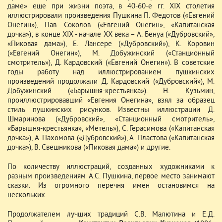
даме» еще при жизни поэта, в 40-60-е гг. XIX столетия
иллюстрировали произведения Пушкина П. Федотов («Евгений
Онегин»), Пав. Соколов («Евгений Онегин», «Капитанская
дочка»); в конце XIX - начале XX века – A. Бенуа («Дубровский»,
«Пиковая дама»), Е. Лансере («Дубровский»), К. Коровин
(«Евгений Онегин»), М. Добужинский («Станционный
смотритель»), Д. Кардовский («Евгений Онегин»). В советские
годы работу над иллюстрированием пушкинских
произведений продолжали Д. Кардовский («Дубровский»), М.
Добужинский («Барышня-крестьянка»). Н. Кузьмин,
проиллюстрировавший «Евгения Онегина», взял за образец
стиль пушкинских рисунков. Известны иллюстрации Д.
Шмаринова («Дубровский», «Станционный смотритель»,
«Барышня-крестьянка», «Метель»), С. Герасимова («Капитанская
дочка»), А. Пахомова («Дубровский»), А. Пластова («Капитанская
дочка»), B. Свешникова («Пиковая дама») и другие.
По количеству иллюстраций, созданных художниками к
разным произведениям А.С. Пушкина, первое место занимают
сказки. Из огромного перечня имен остановимся на
нескольких.
Продолжателем лучших традиций С.В. Малютина и Е.Д.