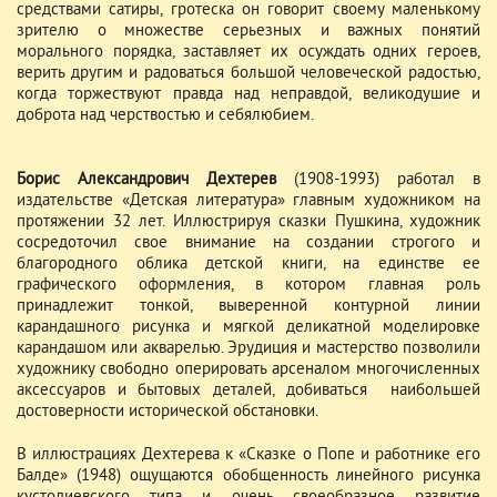
средствами сатиры, гротеска он говорит своему маленькому
зрителю о множестве серьезных и важных понятий
морального порядка, заставляет их осуждать одних героев,
верить другим и радоваться большой человеческой радостью,
когда торжествуют правда над неправдой, великодушие и
доброта над черствостью и себялюбием.
Борис Александрович Дехтерев
(1908-1993) работал в
издательстве «Детская литература» главным художником на
протяжении 32 лет. Иллюстрируя сказки Пушкина, художник
сосредоточил свое внимание на создании строгого и
благородного облика детской книги, на единстве ее
графического оформления, в котором главная роль
принадлежит тонкой, выверенной контурной линии
карандашного рисунка и мягкой деликатной моделировке
карандашом или акварелью. Эрудиция и мастерство позволили
художнику свободно оперировать арсеналом многочисленных
аксессуаров и бытовых деталей, добиваться наибольшей
достоверности исторической обстановки.
В иллюстрациях Дехтерева к «Сказке о Попе и работнике его
Балде» (1948) ощущаются обобщенность линейного рисунка