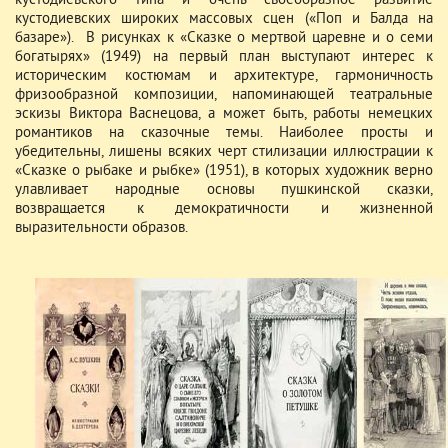
кустодиевского типа и очень своеобразное развитие
кустодиевских широких массовых сцен («Поп и Балда на
базаре»). В рисунках к «Сказке о мертвой царевне и о семи
богатырях» (1949) на первый план выступают интерес к
историческим костюмам и архитектуре, гармоничность
фризообразной композиции, напоминающей театральные
эскизы Виктора Васнецова, а может быть, работы немецких
романтиков на сказочные темы. Наиболее просты и
убедительны, лишены всяких черт стилизации иллюстрации к
«Сказке о рыбаке и рыбке» (1951), в которых художник верно
улавливает народные основы пушкинской сказки,
возвращается к демократичности и жизненной
выразительности образов.