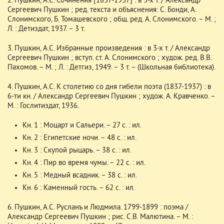
2. Пушкин, А.С. Сочинения [1837-1937] : в 3-х т. / Александр
Сергеевич Пушкин ; ред. текста и объяснения: С. Бонди, А.
Слонимского, Б. Томашевского ; общ. ред. А. Слонимского. – М. ;
Л. : Детиздат, 1937. – 3 т.
3. Пушкин, А.С. Избранные произведения : в 3-х т. / Александр
Сергеевич Пушкин ; вступ. ст. А. Слонимского ; худож. ред. В.В.
Пахомов. – М. ; Л. : Детгиз, 1949. – 3 т. – (Школьная библиотека).
4. Пушкин, А.С. К столетию со дня гибели поэта (1837-1937) : в
6-ти кн. / Александр Сергеевич Пушкин ; худож. А. Кравченко. –
М. : Гослитиздат, 1936.
Кн. 1 : Моцарт и Сальери. – 27 с. : ил.
Кн. 2 : Египетские ночи. – 48 с. : ил.
Кн. 3 : Скупой рыцарь. – 38 с. : ил.
Кн. 4 : Пир во время чумы. – 22 с. : ил.
Кн. 5 : Медный всадник. – 38 с. : ил.
Кн. 6 : Каменный гость. – 62 с. : ил.
6. Пушкин, А.С. Русланъ и Людмила. 1799-1899 : поэма /
Александр Сергеевич Пушкин ; рис. С.В. Малютина. – М. :