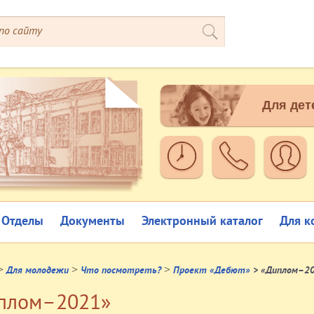
Для дет
Отделы
Документы
Электронный каталог
Для к
>
>
>
Для молодежи
Что посмотреть?
Проект «Дебют»
> «Диплом–2
плом–2021»