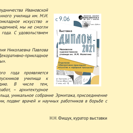
удничества Ивановской
нного училища им. М.И.
рикладное искусство и
андемией, мы не смогли
 года. С удовольствием
лия Николаевна Павлова
екоративно-прикладное
ы».
ого года проявляется
пускников училища к
ледию. В числе тем,
абот, – архитектурное
ольца, уникальное собрание Эрмитажа, присоединение
и, подвиг врачей и научных работников в борьбе с
Н.Н. Фищук, куратор выставки