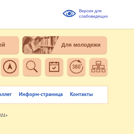
Версия для
слабовидящих
ей
Для молодежи
оллег
Информ-страница
Контакты
021»