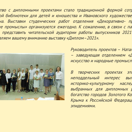
тво с дипломными проектами стало традиционной формой сотр
ой библиотеки для детей и юношества и Ивановского художестве
а. Выставки студенческих работ отделения «Декоративно- п
е промыслы» организуются ежегодно. К сожалению, в связи с п
 представить читательской аудитории работы выпускников 2021
вляем вашему вниманию выставку «Диплом–2021».
Руководитель проектов – Ната
– заведующая отделением «Д
искусство и народные промысл
В творческих проектах эт
неподдельный интерес вы
историко-культурному нас
выбранных для дипломных р
богатство городов Золотого К
Крыма к Российской Федераци
эпидемиями.