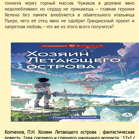
тоннеля через горный массив. Чужаков в деревне явно
недолюбливают, но сердцу не прикажешь – главная героиня
Хелена без памяти влюбляется в обаятельного итальянца
Пьеро, чего её отец явно не одобрит. Грандиозный проект и
запретная любовь – что же из этого всего получится?
Копченов, П.Н. Хозяин Летающего острова : фантастическая
повесть : [для среднего и старшего школьного возраста : 12+] /