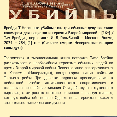
Брейди, Т. Невинные убийцы : как три обычные девушки стали
кошмаром для нацистов и героями Второй мировой : [16+] /
Тим Брейди ; пер. с англ. И. Д. Голыбиной. – Москва : Эксмо,
2024. – 284, [1] с. – (Сильнее смерти. Невероятные истории
силы духа).
Трагическая и эмоциональная книга историка Тима Брейди
рассказывает о необычайном героизме обычных людей во
время Второй мировой войны. Повествование разворачивается
в Харлеме (Нидерланды), когда город кишит войсками
Третьего рейха. Три девочки-подростка присоединились к
небольшой ячейке антифашистского сопротивления и
выполняют опаснейшие задания. Они действуют с мужеством
партизан, с хитростью опытных шпионов – рискуя жизнью,
которую война обесценила. Однако цена героизма окажется
значительно выше, чем они думали.