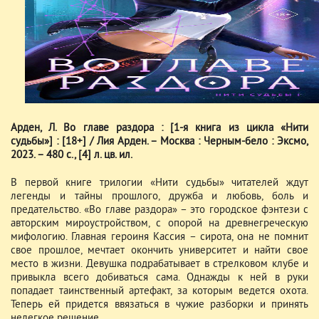
Арден, Л. Во главе раздора : [1-я книга из цикла «Нити
судьбы»] : [18+] / Лия Арден. – Москва : Черным-бело : Эксмо,
2023. – 480 с., [4] л. цв. ил.
В первой книге трилогии «Нити судьбы» читателей ждут
легенды и тайны прошлого, дружба и любовь, боль и
предательство. «Во главе раздора» – это городское фэнтези с
авторским мироустройством, с опорой на древнегреческую
мифологию. Главная героиня Кассия – сирота, она не помнит
свое прошлое, мечтает окончить университет и найти свое
место в жизни. Девушка подрабатывает в стрелковом клубе и
привыкла всего добиваться сама. Однажды к ней в руки
попадает таинственный артефакт, за которым ведется охота.
Теперь ей придется ввязаться в чужие разборки и принять
нелегкое решение.