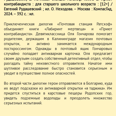
контрабандиста : для старшего школьного возраста : [12+] /
Евгений Рудашевский ; ил. О. Неходова. – Москва : КомпасГид,
2024. – 392 с. : ил.
Приключенческая дилогия «Почтовая станция Ратсхоф»
объединяет книги «Лабиринт мертвеца» и «Приют
контрабандиста». Девятиклассница Оля Гончарова помогает
родителям, держащим в Калининграде магазин почтовых
открыток, и активно занимается международным
посткроссингом. Однажды в почтовый ящик Гончаровых
случайно попадает антикварная карточка. Оля предлагает
своим друзьям создать собственный детективный отдел, чтобы
разгадать тайну неизвестного отправителя. Начатое ими
шутливое расследование быстро становится серьезным и
уводит в путешествие полное опасностей.
Во второй части дилогии герои отправляются в Болгарию, куда
их ведут подсказки из антикварной открытки «я таджика». Им
придется спуститься в карстовые пещеры Родопских гор,
увидеть подземные водопады и преодолеть множество
серьезных испытаний.