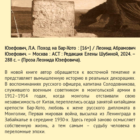
Юзефович, Л.А. Поход на Бар-Хото : [16+] / Леонид Абрамович
Юзефович. – Москва : АСТ : Редакция Елены Шубиной, 2024. –
288 с. – (Проза Леонида Юзефовича).
В новой книге автор обращается к восточной тематике и
представляет вымышленную историю в реальных декорациях.
В воспоминаниях русского офицера, капитана Солодовникова,
служившего военным советником в монгольской армии в
1912–1914 годах, когда монголы отстаивали свою
независимость от Китая, переплелись осада занятой китайцами
крепости Бар-Хото, любовь к жене русского дипломата в
Монголии, Первая мировая война, высылка из Ленинграда в
Забайкалье в середине 1930-х. Здесь герой заново осмысляет
собственную жизнь, а тем самым – судьбу человека в
переломные эпохи.