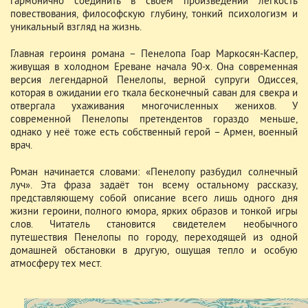
гармонично соединить в своём произведении легкость
повествования, философскую глубину, тонкий психологизм и
уникальный взгляд на жизнь.
Главная героиня романа – Пенелопа Гоар Маркосян-Каспер,
живущая в холодном Ереване начала 90-х. Она современная
версия легендарной Пенелопы, верной супруги Одиссея,
которая в ожидании его ткала бесконечный саван для свекра и
отвергала ухаживания многочисленных женихов. У
современной Пенелопы претендентов гораздо меньше,
однако у неё тоже есть собственный герой – Армен, военный
врач.
Роман начинается словами: «Пенелопу разбудил солнечный
луч». Эта фраза задаёт тон всему остальному рассказу,
представляющему собой описание всего лишь одного дня
жизни героини, полного юмора, ярких образов и тонкой игры
слов. Читатель становится свидетелем необычного
путешествия Пенелопы по городу, переходящей из одной
домашней обстановки в другую, ощущая тепло и особую
атмосферу тех мест.