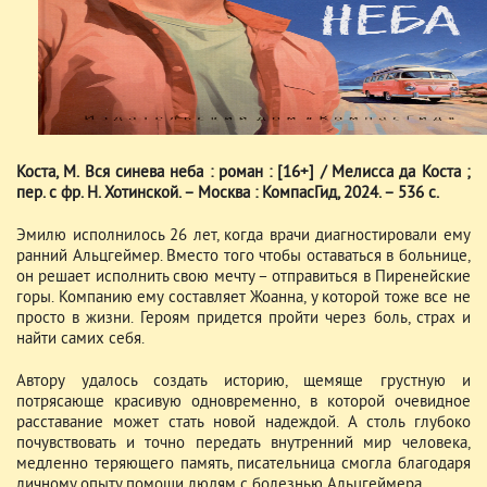
Коста, М. Вся синева неба : роман : [16+] / Мелисса да Коста ;
пер. с фр. Н. Хотинской. – Москва : КомпасГид, 2024. – 536 с.
Эмилю исполнилось 26 лет, когда врачи диагностировали ему
ранний Альцгеймер. Вместо того чтобы оставаться в больнице,
он решает исполнить свою мечту – отправиться в Пиренейские
горы. Компанию ему составляет Жоанна, у которой тоже все не
просто в жизни. Героям придется пройти через боль, страх и
найти самих себя.
Автору удалось создать историю, щемяще грустную и
потрясающе красивую одновременно, в которой очевидное
расставание может стать новой надеждой. А столь глубоко
почувствовать и точно передать внутренний мир человека,
медленно теряющего память, писательница смогла благодаря
личному опыту помощи людям с болезнью Альцгеймера.