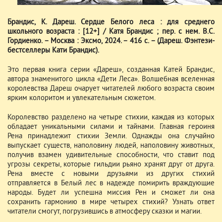
Брандис, К. Дареш. Сердце Белого леса : для среднего
школьного возраста : [12+] / Катя Брандис ; пер. с нем. В.С.
Гордиенко. – Москва : Эксмо, 2024. – 416 с. – (Дареш. Фэнтези-
бестселлеры Кати Брандис).
Это первая книга серии «Дареш», созданная Катей Брандис,
автора знаменитого цикла «Дети Леса». Волшебная вселенная
королевства Дареш очарует читателей любого возраста своим
ярким колоритом и увлекательным сюжетом.
Королевство разделено на четыре стихии, каждая из которых
обладает уникальными силами и тайнами. Главная героиня
Рена принадлежит стихии Земли. Однажды она случайно
выпускает существ, наполовину людей, наполовину животных,
получив взамен удивительные способности, что ставит под
угрозы секреты, которые гильдии рьяно хранят друг от друга.
Рена вместе с новыми друзьями из других стихий
отправляется в Белый лес в надежде помирить враждующие
народы. Будет ли успешна миссия Рен и сможет ли она
сохранить гармонию в мире четырех стихий? Узнать ответ
читатели смогут, погрузившись в атмосферу сказки и магии.