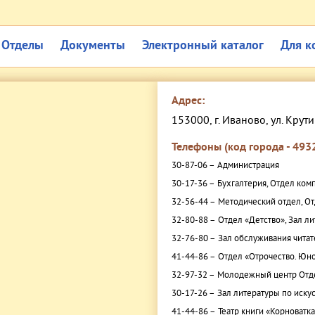
Отделы
Документы
Электронный каталог
Для к
Адрес:
153000, г. Иваново, ул. Крути
Телефоны (код города - 4932
30-87-06 –
Администрация
30-17-36 –
Бухгалтерия, Отдел ком
32-56-44 –
Методический отдел, От
32-80-88 –
Отдел «Детство», Зал л
32-76-80 –
Зал обслуживания читат
41-44-86 –
Отдел «Отрочество. Юно
32-97-32 –
Молодежный центр Отде
30-17-26 –
Зал литературы по искус
41-44-86 –
Театр книги «Корноватк