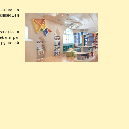
иотеки по
уживающей
ранство в
ёбы, игры,
групповой