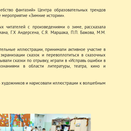
ебство фантазий» Центра образовательных трендов
е мероприятие «Зимние истории».
ых читателей с произведениями о зиме, рассказала
на, Г.Х Андерсена, С.Я. Маршака, П.П. Бажова, М.М.
ительные иллюстрации, принимали активное участие в
экранизации сказок и перевоплотиться в сказочных
ывали сказки по отрывку, играли в «Исправь ошибки в
ознаниями в области литературы, театра, кино и
ь художников и нарисовали иллюстрации к волшебным