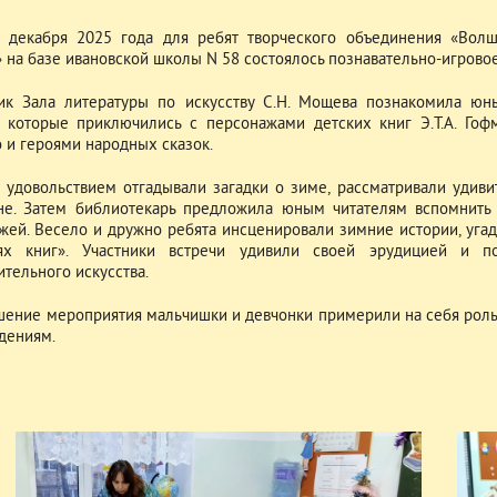
 декабря 2025 года для ребят творческого объединения «Волш
» на базе ивановской школы N 58 состоялось познавательно-игрово
ик Зала литературы по искусству С.Н. Мощева познакомила юн
, которые приключились с персонажами детских книг Э.Т.А. Гофма
 и героями народных сказок.
с удовольствием отгадывали загадки о зиме, рассматривали удив
не. Затем библиотекарь предложила юным читателям вспомнить 
жей. Весело и дружно ребята инсценировали зимние истории, угад
иях книг». Участники встречи удивили своей эрудицией и п
ительного искусства.
шение мероприятия мальчишки и девчонки примерили на себя рол
дениям.