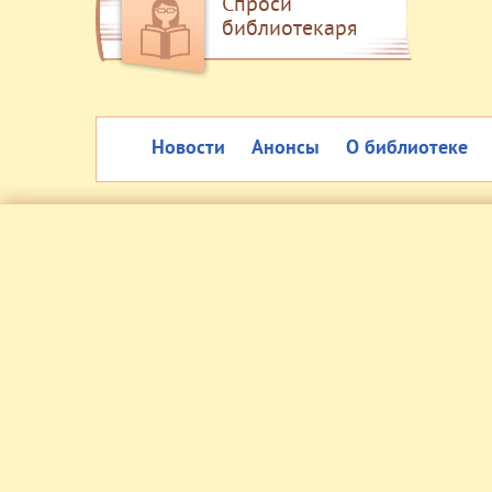
Спроси
библиотекаря
Новости
Анонсы
О библиотеке