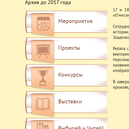
Архив до 2017 года
17 и 18
«О’мега
Мероприятия
Сотрудн
истории
Зощенко
Проекты
Ребята 
виктори
персона
назван
изобраз
Конкурсы
В завер
произве
Выставки
Выбирай и Читай!