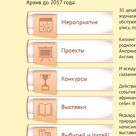
Архив до 2017 года
30 дека
журнал
Мероприятия
обслужи
учись, п
Киплинг
родился 
Проекты
Америке
Англии.
И всюду 
сказания
Конкурсы
Действи
событи
африкан
себе». 
Выставки
Редьярд
природо
написан
выставке
Выбирай и Читай!