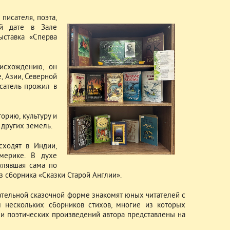
писателя, поэта,
ой дате в Зале
ыставка «Сперва
исхождению, он
, Азии, Северной
сатель прожил в
торию, культуру и
 других земель.
сходят в Индии,
мерике. В духе
улявшая сама по
з сборника «Сказки Старой Англии».
мательной сказочной форме знакомят юных читателей с
м нескольких сборников стихов, многие из которых
х и поэтических произведений автора представлены на