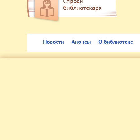
Спроси
библиотекаря
Новости
Анонсы
О библиотеке