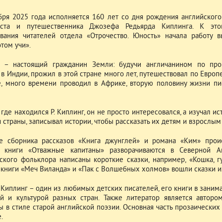
бря 2025 года исполняется 160 лет со дня рождения английского 
иста и путешественника Джозефа Редьярда Киплинга. К эт
вания читателей отдела «Отрочество. Юность» начала работу в
отом учи».
 – настоящий гражданин Земли: будучи англичанином по про
в Индии, прожил в этой стране много лет, путешествовал по Европе
, много времени проводил в Африке, вторую половину жизни пи
где находился Р. Киплинг, он не просто интересовался, а изучал ис
 страны, записывал истории, чтобы рассказать их детям и взрослым
е сборника рассказов «Книга джунглей» и романа «Ким» прои
я книги «Отважные капитаны» разворачиваются в Северной А
ского фольклора написаны короткие сказки, например, «Кошка, г
В книги «Меч Виланда» и «Пак с Волшебных холмов» вошли сказки и
 Киплинг – один из любимых детских писателей, его книги в зани
й и культурой разных стран. Также литератор является авторо
ы в стиле старой английской поэзии. Основная часть прозаически
.